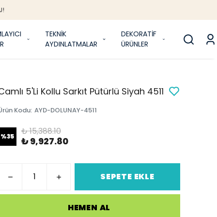
J!
LAYICI
TEKNİK
DEKORATİF
R
AYDINLATMALAR
ÜRÜNLER
Camlı 5'Li Kollu Sarkıt Pütürlü Siyah 4511
Ürün Kodu
:
AYD-DOLUNAY-4511
₺ 15,388.10
%
35
₺ 9,927.80
SEPETE EKLE
HEMEN AL