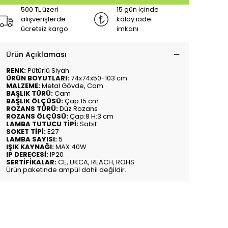
500 TL üzeri
15 gün içinde
alışverişlerde
kolay iade
ücretsiz kargo
imkanı
Ürün Açıklaması
RENK:
Pütürlü Siyah
ÜRÜN BOYUTLARI:
74x74x50-103 cm
MALZEME:
Metal Gövde, Cam
BAŞLIK TÜRÜ:
Cam
BAŞLIK ÖLÇÜSÜ:
Çap:15 cm
ROZANS TÜRÜ:
Düz Rozans
ROZANS ÖLÇÜSÜ:
Çap:8 H:3 cm
LAMBA TUTUCU TİPİ:
Sabit
SOKET TİPİ:
E27
LAMBA SAYISI:
5
IŞIK KAYNAĞI:
MAX 40W
IP DERECESİ:
IP20
SERTİFİKALAR:
CE, UKCA, REACH, ROHS
Ürün paketinde ampül dahil değildir.