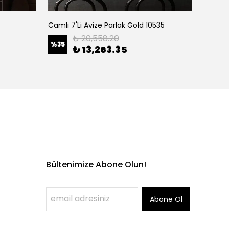
Camlı 7'Li Avize Parlak Gold 10535
₺ 20,558.20
%
35
%
35
₺ 13,263.35
Bültenimize Abone Olun!
Abone Ol