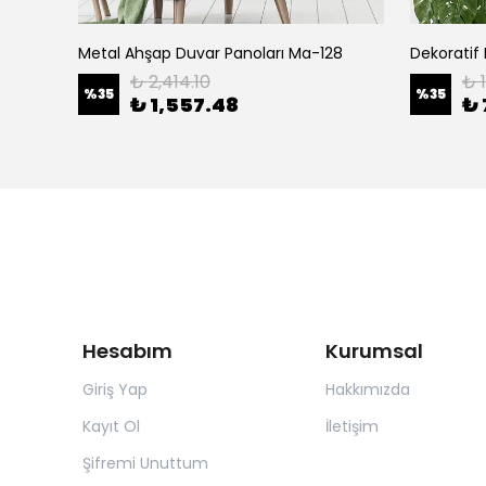
7
Metal Ahşap Duvar Panoları Ma-128
₺ 2,414.10
₺ 
%
35
%
35
₺ 1,557.48
₺ 
Hesabım
Kurumsal
Giriş Yap
Hakkımızda
Kayıt Ol
İletişim
Şifremi Unuttum