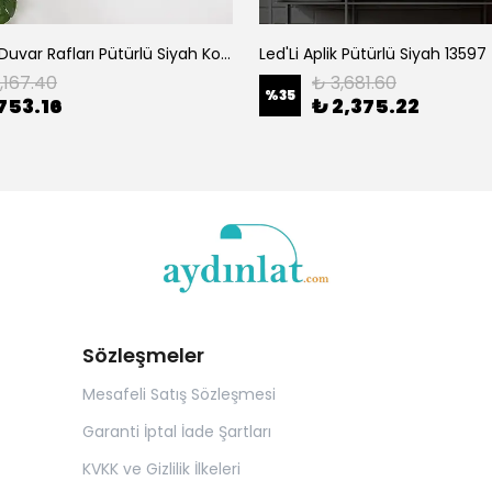
Dekoratif Duvar Rafları Pütürlü Siyah Koyu Ceviz Ahşap | Cm-015-Srk
Led'Li Aplik Pütürlü Siyah 13597
1,167.40
₺ 3,681.60
%
35
753.16
₺ 2,375.22
Sözleşmeler
Mesafeli Satış Sözleşmesi
Garanti İptal İade Şartları
KVKK ve Gizlilik İlkeleri