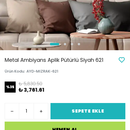
Metal Ambiyans Aplik Pütürlü Siyah 621
Ürün Kodu
:
AYD-MIZRAK-621
₺ 5,830.50
%
35
₺ 3,761.61
SEPETE EKLE
HEMEN AL