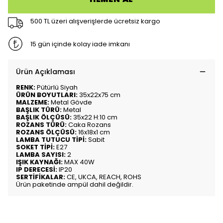
500 TL üzeri alışverişlerde ücretsiz kargo
15 gün içinde kolay iade imkanı
Ürün Açıklaması
RENK:
Pütürlü Siyah
ÜRÜN BOYUTLARI:
35x22x75 cm
MALZEME:
Metal Gövde
BAŞLIK TÜRÜ:
Metal
BAŞLIK ÖLÇÜSÜ:
35x22 H:10 cm
ROZANS TÜRÜ:
Caka Rozans
ROZANS ÖLÇÜSÜ:
16x18x1 cm
LAMBA TUTUCU TİPİ:
Sabit
SOKET TİPİ:
E27
LAMBA SAYISI:
2
IŞIK KAYNAĞI:
MAX 40W
IP DERECESİ:
IP20
SERTİFİKALAR:
CE, UKCA, REACH, ROHS
Ürün paketinde ampül dahil değildir.