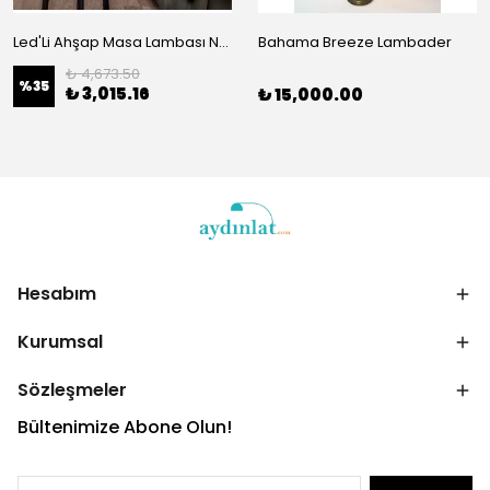
Led'Li Ahşap Masa Lambası Natural Ahşap 03
Bahama Breeze Lambader
₺ 4,673.50
%
35
₺ 3,015.16
₺ 15,000.00
Hesabım
Kurumsal
Sözleşmeler
Bültenimize Abone Olun!