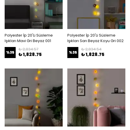
Polyester İp 20'Li Süsleme
Polyester İp 20'Li Süsleme
Işıkları Mavi Gri Beyaz 001
Işıkları Sarı Beyaz Koyu Gri 002
₺ 2,834.57
₺ 2,834.54
%
35
%
35
₺ 1,828.75
₺ 1,828.75