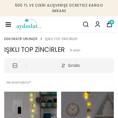
10000 TL VE ÜZERI ALIŞVERIŞLERDE İSTANBUL
IÇERISINDE ÜCRETSIZ MONTAJ!
0
DEKORATİF ÜRÜNLER
IŞIKLI TOP ZİNCİRLER
IŞIKLI TOP ZİNCİRLER
5
ürün
Sırala