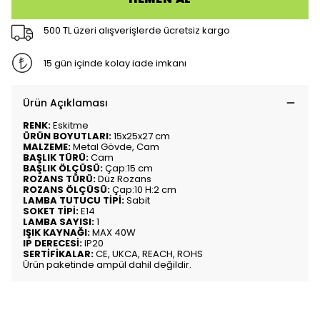
500 TL üzeri alışverişlerde ücretsiz kargo
15 gün içinde kolay iade imkanı
Ürün Açıklaması
RENK:
Eskitme
ÜRÜN BOYUTLARI:
15x25x27 cm
MALZEME:
Metal Gövde, Cam
BAŞLIK TÜRÜ:
Cam
BAŞLIK ÖLÇÜSÜ:
Çap:15 cm
ROZANS TÜRÜ:
Düz Rozans
ROZANS ÖLÇÜSÜ:
Çap:10 H:2 cm
LAMBA TUTUCU TİPİ:
Sabit
SOKET TİPİ:
E14
LAMBA SAYISI:
1
IŞIK KAYNAĞI:
MAX 40W
IP DERECESİ:
IP20
SERTİFİKALAR:
CE, UKCA, REACH, ROHS
Ürün paketinde ampül dahil değildir.