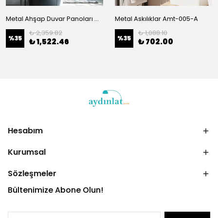
Metal Ahşap Duvar Panoları Ma-367
Metal Askılıklar Amt-005-A
₺ 2,359.82
₺ 1,088.10
%
35
%
35
₺ 1,522.46
₺ 702.00
Hesabım
Kurumsal
Sözleşmeler
Bültenimize Abone Olun!