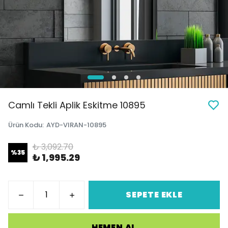
Camlı Tekli Aplik Eskitme 10895
Ürün Kodu
:
AYD-VIRAN-10895
₺ 3,092.70
%
35
₺ 1,995.29
SEPETE EKLE
HEMEN AL