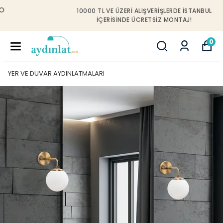
10000 TL VE ÜZERI ALIŞVERIŞLERDE İSTANBUL
IÇERISINDE ÜCRETSIZ MONTAJ!
0
YER VE DUVAR AYDINLATMALARI