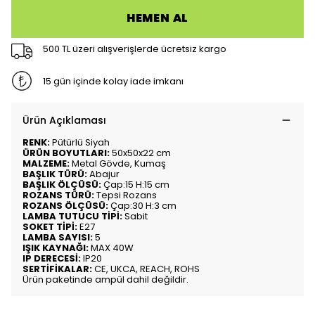
HEMEN AL
500 TL üzeri alışverişlerde ücretsiz kargo
15 gün içinde kolay iade imkanı
Ürün Açıklaması
RENK:
Pütürlü Siyah
ÜRÜN BOYUTLARI:
50x50x22 cm
MALZEME:
Metal Gövde, Kumaş
BAŞLIK TÜRÜ:
Abajur
BAŞLIK ÖLÇÜSÜ:
Çap:15 H:15 cm
ROZANS TÜRÜ:
Tepsi Rozans
ROZANS ÖLÇÜSÜ:
Çap:30 H:3 cm
LAMBA TUTUCU TİPİ:
Sabit
SOKET TİPİ:
E27
LAMBA SAYISI:
5
IŞIK KAYNAĞI:
MAX 40W
IP DERECESİ:
IP20
SERTİFİKALAR:
CE, UKCA, REACH, ROHS
Ürün paketinde ampül dahil değildir.