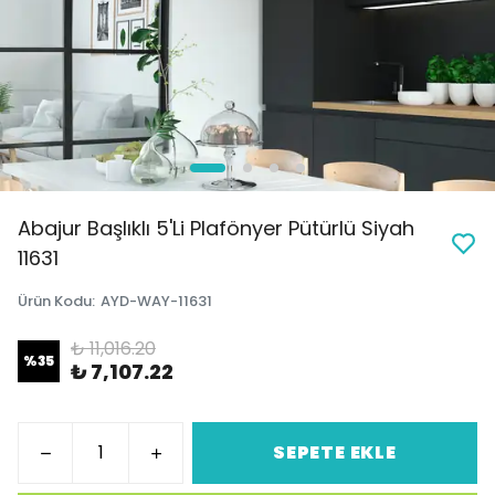
Abajur Başlıklı 5'Li Plafönyer Pütürlü Siyah
11631
Ürün Kodu
:
AYD-WAY-11631
₺ 11,016.20
%
35
₺ 7,107.22
SEPETE EKLE