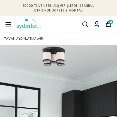
10000 TL VE ÜZERI ALIŞVERIŞLERDE İSTANBUL
IÇERISINDE ÜCRETSIZ MONTAJ!
0
TAVAN AYDINLATMALARI