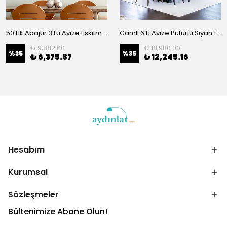
50'Lik Abajur 3'Lü Avize Eskitme 11650
Camlı 6'Lı Avize Pütürlü Siyah 1021
₺ 9,882.60
₺ 18,980.00
%
35
%
35
₺ 6,375.87
₺ 12,245.16
Hesabım
Kurumsal
Sözleşmeler
Bültenimize Abone Olun!