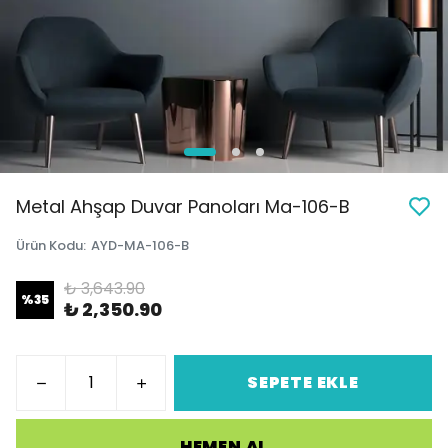
Metal Ahşap Duvar Panoları Ma-106-B
Ürün Kodu
:
AYD-MA-106-B
₺ 3,643.90
%
35
₺ 2,350.90
SEPETE EKLE
HEMEN AL