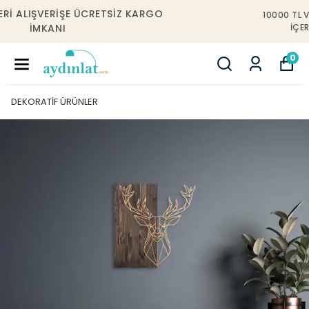
10000 TL VE ÜZERI ALIŞVERIŞLERDE İSTANBUL
IÇERISINDE ÜCRETSIZ MONTAJ!
0
DEKORATİF ÜRÜNLER