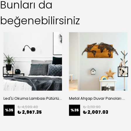
Bunları da
beğenebilirsiniz
Led'Li Okuma Lambası Pütürlü Siyah 3241
Metal Ahşap Duvar Panoları Ma-145-A
₺ 4,599.40
₺ 3,110.90
%
35
%
35
₺ 2,967.35
₺ 2,007.03