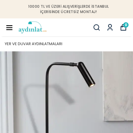
10000 TL VE ÜZERI ALIŞVERIŞLERDE İSTANBUL
IÇERISINDE ÜCRETSIZ MONTAJ!
0
YER VE DUVAR AYDINLATMALARI