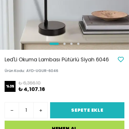
Led'Li Okuma Lambası Pütürlü Siyah 6046
Ürün Kodu
:
AYD-UGUR-6046
₺ 6,366.10
%
35
₺ 4,107.16
SEPETE EKLE
HEMEN AL