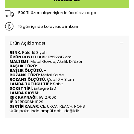
500 TL üzeri alışverişlerde ücretsiz kargo
15 gün içinde kolay iade imkanı
Ürün Açıklaması
RENK:
Pütürlü Siyah
ÜRÜN BOYUTLARI:
12x22x47 cm
MALZEME:
Metal Gövde, Akrilik Difüzör
BAŞLIK TÜRÜ:
-
BAŞLIK ÖLÇÜSÜ:
-
ROZANS TÜRÜ:
Metal Kaide
ROZANS ÖLÇÜSÜ:
Çap:10 H:3 cm
LAMBA TUTUCU TİPİ:
Sabit
SOKET TİPİ:
Entegre LED
LAMBA SAYISI:
-
IŞIK KAYNAĞI:
1W 2700K
IP DERECESİ:
IP29
SERTİFİKALAR:
CE, UKCA, REACH, ROHS
Ürün paketinde ampül dahil değildir.