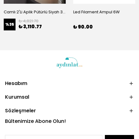
Camlı 2'Li Aplik Pütürlü Siyah 345
Led Fılament Ampul 6W
₺ 4,821.70
%
35
₺ 3,110.77
₺ 90.00
Hesabım
Kurumsal
Sözleşmeler
Bültenimize Abone Olun!