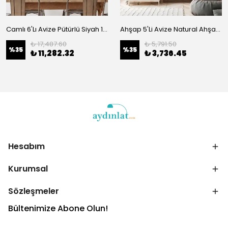
Camlı 6'Lı Avize Pütürlü Siyah 10495
Ahşap 5'Li Avize Natural Ahşap 106
₺ 17,487.60
₺ 5,791.50
%
35
%
35
₺ 11,282.32
₺ 3,736.45
Hesabım
Kurumsal
Sözleşmeler
Bültenimize Abone Olun!