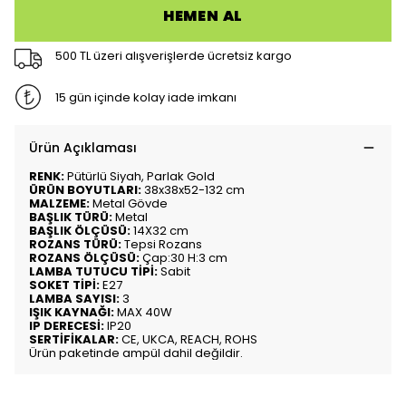
HEMEN AL
500 TL üzeri alışverişlerde ücretsiz kargo
15 gün içinde kolay iade imkanı
Ürün Açıklaması
RENK:
Pütürlü Siyah, Parlak Gold
ÜRÜN BOYUTLARI:
38x38x52-132 cm
MALZEME:
Metal Gövde
BAŞLIK TÜRÜ:
Metal
BAŞLIK ÖLÇÜSÜ:
14X32 cm
ROZANS TÜRÜ:
Tepsi Rozans
ROZANS ÖLÇÜSÜ:
Çap:30 H:3 cm
LAMBA TUTUCU TİPİ:
Sabit
SOKET TİPİ:
E27
LAMBA SAYISI:
3
IŞIK KAYNAĞI:
MAX 40W
IP DERECESİ:
IP20
SERTİFİKALAR:
CE, UKCA, REACH, ROHS
Ürün paketinde ampül dahil değildir.