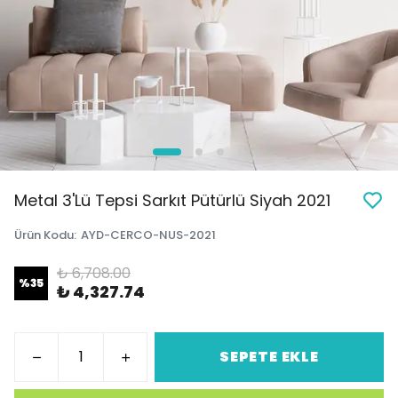
Metal 3'Lü Tepsi Sarkıt Pütürlü Siyah 2021
Ürün Kodu
:
AYD-CERCO-NUS-2021
₺ 6,708.00
%
35
₺ 4,327.74
SEPETE EKLE