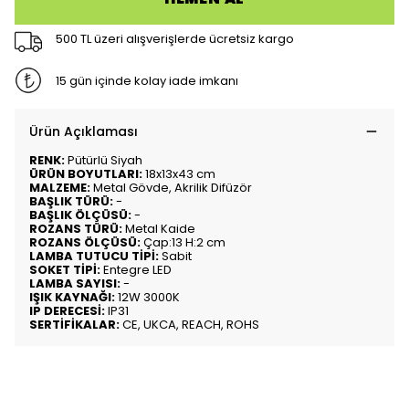
500 TL üzeri alışverişlerde ücretsiz kargo
15 gün içinde kolay iade imkanı
Ürün Açıklaması
RENK:
Pütürlü Siyah
ÜRÜN BOYUTLARI:
18x13x43 cm
MALZEME:
Metal Gövde, Akrilik Difüzör
BAŞLIK TÜRÜ:
-
BAŞLIK ÖLÇÜSÜ:
-
ROZANS TÜRÜ:
Metal Kaide
ROZANS ÖLÇÜSÜ:
Çap:13 H:2 cm
LAMBA TUTUCU TİPİ:
Sabit
SOKET TİPİ:
Entegre LED
LAMBA SAYISI:
-
IŞIK KAYNAĞI:
12W 3000K
IP DERECESİ:
IP31
SERTİFİKALAR:
CE, UKCA, REACH, ROHS