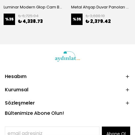
Luminar Modern Glop Cam Başlıklı Masa Lambası Dekoratif Aydınlatma Siyah 14160
Metal Ahşap Duvar Panoları Ma-359
₺ 6,725.04
₺ 3,688.10
%
35
%
35
₺ 4,338.73
₺ 2,379.42
Hesabım
Kurumsal
Sözleşmeler
Bültenimize Abone Olun!
Abone Ol