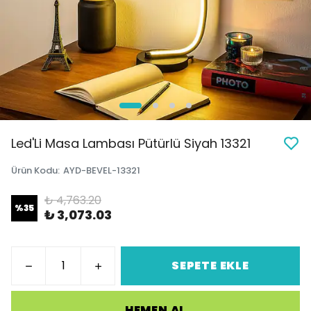
Led'Li Masa Lambası Pütürlü Siyah 13321
Ürün Kodu
:
AYD-BEVEL-13321
₺ 4,763.20
%
35
₺ 3,073.03
SEPETE EKLE
HEMEN AL