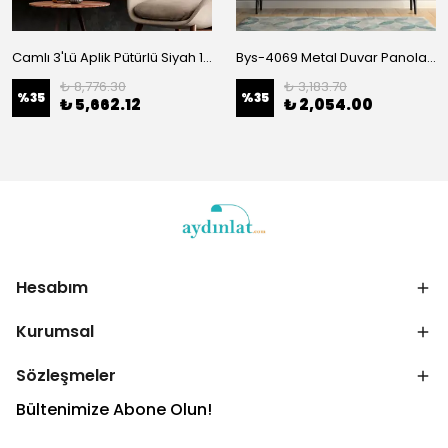
Camlı 3'Lü Aplik Pütürlü Siyah 13124
Bys-4069 Metal Duvar Panoları Bys-135-D
₺ 8,776.30
₺ 3,183.70
%
35
%
35
₺ 5,662.12
₺ 2,054.00
Hesabım
Kurumsal
Sözleşmeler
Bültenimize Abone Olun!