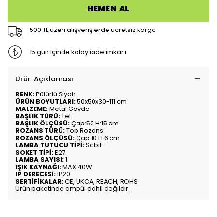
HEMEN AL
500 TL üzeri alışverişlerde ücretsiz kargo
15 gün içinde kolay iade imkanı
Ürün Açıklaması
RENK:
Pütürlü Siyah
ÜRÜN BOYUTLARI:
50x50x30-111 cm
MALZEME:
Metal Gövde
BAŞLIK TÜRÜ:
Tel
BAŞLIK ÖLÇÜSÜ:
Çap:50 H:15 cm
ROZANS TÜRÜ:
Top Rozans
ROZANS ÖLÇÜSÜ:
Çap:10 H:6 cm
LAMBA TUTUCU TİPİ:
Sabit
SOKET TİPİ:
E27
LAMBA SAYISI:
1
IŞIK KAYNAĞI:
MAX 40W
IP DERECESİ:
IP20
SERTİFİKALAR:
CE, UKCA, REACH, ROHS
Ürün paketinde ampül dahil değildir.