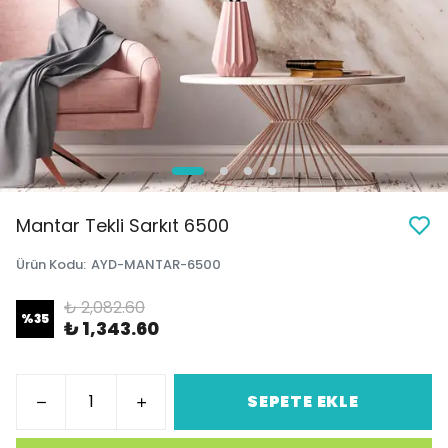
Mantar Tekli Sarkıt 6500
Ürün Kodu
:
AYD-MANTAR-6500
₺ 2,082.60
%
35
₺ 1,343.60
SEPETE EKLE