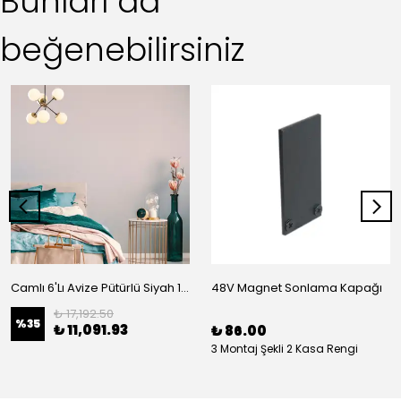
Bunları da
beğenebilirsiniz
Camlı 6'Lı Avize Pütürlü Siyah 1122
48V Magnet Sonlama Kapağı
₺ 17,192.50
%
35
₺ 11,091.93
₺ 86.00
3 Montaj Şekli 2 Kasa Rengi