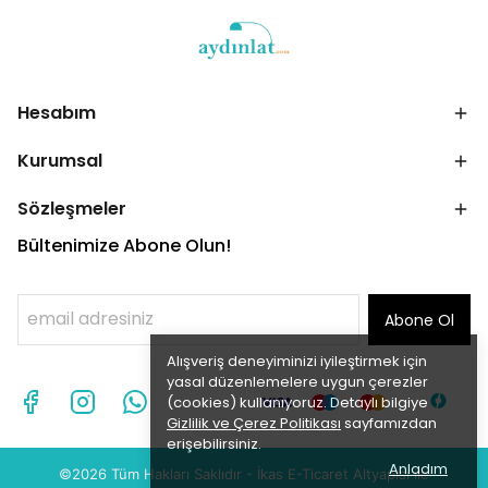
Hesabım
Kurumsal
Sözleşmeler
Bültenimize Abone Olun!
Abone Ol
Alışveriş deneyiminizi iyileştirmek için
yasal düzenlemelere uygun çerezler
(cookies) kullanıyoruz. Detaylı bilgiye
Gizlilik ve Çerez Politikası
sayfamızdan
erişebilirsiniz.
Anladım
©2026 Tüm Hakları Saklıdır - İ
kas
E-Ticaret
Altyapısı ile