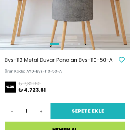
Bys-112 Metal Duvar Panoları Bys-110-50-A
Ürün Kodu
:
AYD-Bys-110-50-A
₺ 7,321.60
%
35
₺ 4,723.61
SEPETE EKLE
HEMEN AL