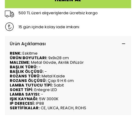
500 TL üzeri alışverişlerde ücretsiz kargo
15 gün içinde kolay iade imkanı
Ürün Açıklaması
RENK:
Eskitme
ÜRÜN BOYUTLARI:
9x9x28 cm
MALZEME:
Metal Gövde, Akrilik Difüzör
BAŞLIK TÜRÜ:
-
BAŞLIK ÖLÇÜSÜ:
-
ROZANS TÜRÜ:
Metal Kaide
ROZANS ÖLÇÜSÜ:
Çap:9 H:6 cm
LAMBA TUTUCU TİPİ:
Sabit
SOKET TİPİ:
Entegre LED
LAMBA SAYISI:
-
IŞIK KAYNAĞI:
5W 3000K
IP DERECESİ:
IP88
SERTİFİKALAR:
CE, UKCA, REACH, ROHS