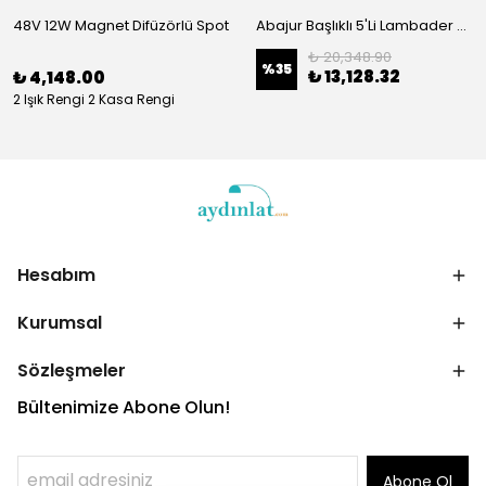
48V 12W Magnet Difüzörlü Spot
Abajur Başlıklı 5'Li Lambader Parlak Gold 13242
₺ 20,348.90
%
35
₺ 13,128.32
₺ 4,148.00
2 Işık Rengi 2 Kasa Rengi
Hesabım
Kurumsal
Sözleşmeler
Bültenimize Abone Olun!
Abone Ol