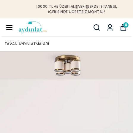
10000 TL VE ÜZERI ALIŞVERIŞLERDE İSTANBUL
IÇERISINDE ÜCRETSIZ MONTAJ!
0
TAVAN AYDINLATMALARI