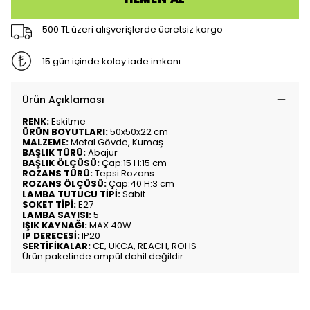
500 TL üzeri alışverişlerde ücretsiz kargo
15 gün içinde kolay iade imkanı
Ürün Açıklaması
RENK:
Eskitme
ÜRÜN BOYUTLARI:
50x50x22 cm
MALZEME:
Metal Gövde, Kumaş
BAŞLIK TÜRÜ:
Abajur
BAŞLIK ÖLÇÜSÜ:
Çap:15 H:15 cm
ROZANS TÜRÜ:
Tepsi Rozans
ROZANS ÖLÇÜSÜ:
Çap:40 H:3 cm
LAMBA TUTUCU TİPİ:
Sabit
SOKET TİPİ:
E27
LAMBA SAYISI:
5
IŞIK KAYNAĞI:
MAX 40W
IP DERECESİ:
IP20
SERTİFİKALAR:
CE, UKCA, REACH, ROHS
Ürün paketinde ampül dahil değildir.