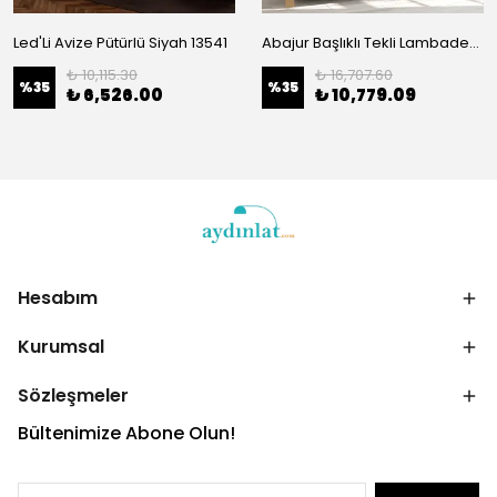
Led'Li Avize Pütürlü Siyah 13541
Abajur Başlıklı Tekli Lambader Pütürlü Siyah 13472
₺ 10,115.30
₺ 16,707.60
%
35
%
35
₺ 6,526.00
₺ 10,779.09
Hesabım
Kurumsal
Sözleşmeler
Bültenimize Abone Olun!