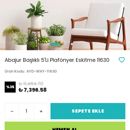
Abajur Başlıklı 5'Li Plafönyer Eskitme 11630
Ürün Kodu
:
AYD-WAY-11630
₺ 11,464.70
%
35
₺ 7,396.58
SEPETE EKLE
HEMEN AL