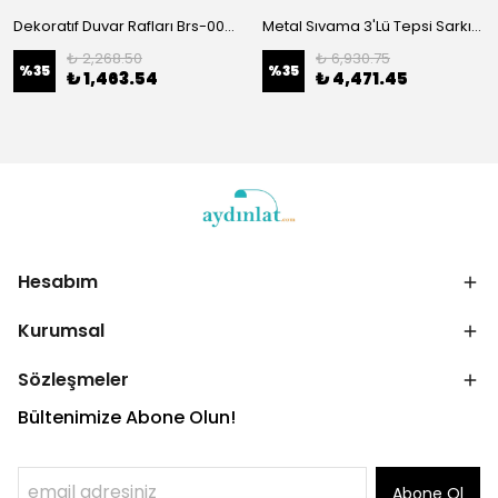
Dekoratıf Duvar Rafları Brs-002-Srk
Metal Sıvama 3'Lü Tepsi Sarkıt Pütürlü Beyaz 195Whıte-3
₺ 2,268.50
₺ 6,930.75
%
35
%
35
₺ 1,463.54
₺ 4,471.45
Hesabım
Kurumsal
Sözleşmeler
Bültenimize Abone Olun!
Abone Ol