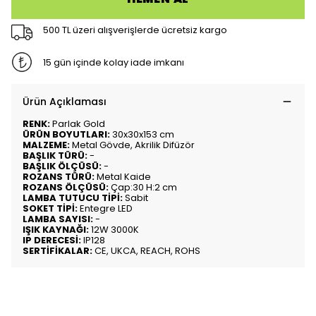
500 TL üzeri alışverişlerde ücretsiz kargo
15 gün içinde kolay iade imkanı
Ürün Açıklaması
RENK:
Parlak Gold
ÜRÜN BOYUTLARI:
30x30x153 cm
MALZEME:
Metal Gövde, Akrilik Difüzör
BAŞLIK TÜRÜ:
-
BAŞLIK ÖLÇÜSÜ:
-
ROZANS TÜRÜ:
Metal Kaide
ROZANS ÖLÇÜSÜ:
Çap:30 H:2 cm
LAMBA TUTUCU TİPİ:
Sabit
SOKET TİPİ:
Entegre LED
LAMBA SAYISI:
-
IŞIK KAYNAĞI:
12W 3000K
IP DERECESİ:
IP128
SERTİFİKALAR:
CE, UKCA, REACH, ROHS