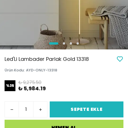
Led'Li Lambader Parlak Gold 13318
Ürün Kodu
:
AYD-ONLY-13318
₺ 9,275.50
%
35
₺ 5,984.19
SEPETE EKLE
HEMEN AL