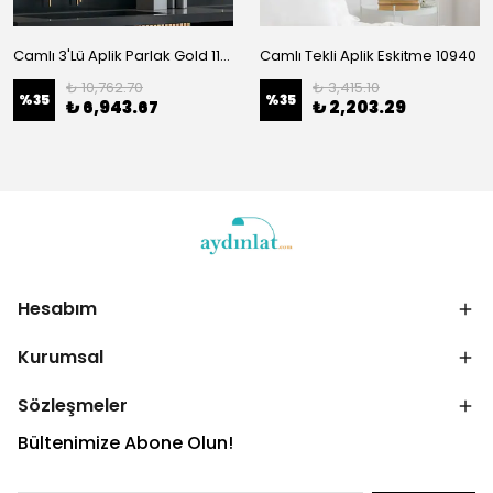
Camlı 3'Lü Aplik Parlak Gold 11711
Camlı Tekli Aplik Eskitme 10940
₺ 10,762.70
₺ 3,415.10
%
35
%
35
₺ 6,943.67
₺ 2,203.29
Hesabım
Kurumsal
Sözleşmeler
Bültenimize Abone Olun!