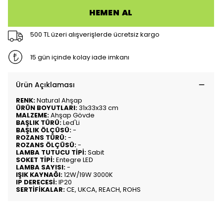
HEMEN AL
500 TL üzeri alışverişlerde ücretsiz kargo
15 gün içinde kolay iade imkanı
Ürün Açıklaması
RENK:
Natural Ahşap
ÜRÜN BOYUTLARI:
31x33x33 cm
MALZEME:
Ahşap Gövde
BAŞLIK TÜRÜ:
Led'Li
BAŞLIK ÖLÇÜSÜ:
-
ROZANS TÜRÜ:
-
ROZANS ÖLÇÜSÜ:
-
LAMBA TUTUCU TİPİ:
Sabit
SOKET TİPİ:
Entegre LED
LAMBA SAYISI:
-
IŞIK KAYNAĞI:
12W/19W 3000K
IP DERECESİ:
IP20
SERTİFİKALAR:
CE, UKCA, REACH, ROHS