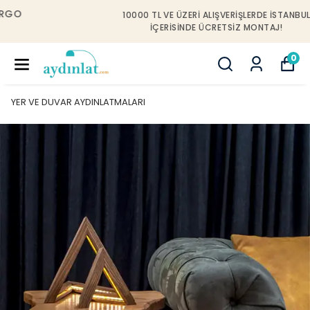
10000 TL VE ÜZERI ALIŞVERIŞLERDE İSTANBUL
IÇERISINDE ÜCRETSIZ MONTAJ!
0
YER VE DUVAR AYDINLATMALARI