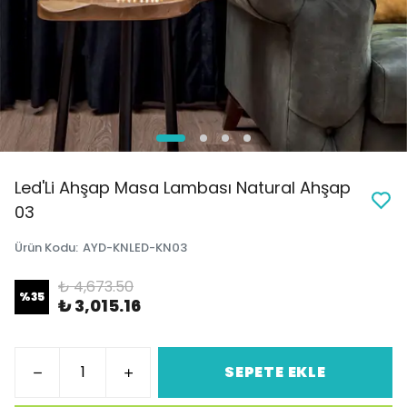
Led'Li Ahşap Masa Lambası Natural Ahşap
03
Ürün Kodu
:
AYD-KNLED-KN03
₺ 4,673.50
%
35
₺ 3,015.16
SEPETE EKLE