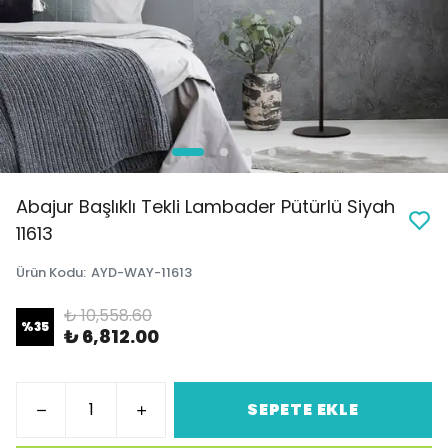
Abajur Başlıklı Tekli Lambader Pütürlü Siyah
11613
Ürün Kodu
:
AYD-WAY-11613
₺ 10,558.60
%
35
₺ 6,812.00
SEPETE EKLE