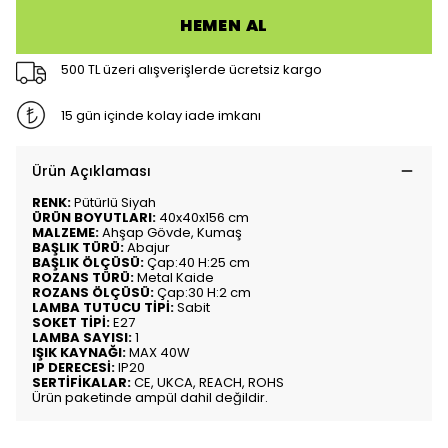
HEMEN AL
500 TL üzeri alışverişlerde ücretsiz kargo
15 gün içinde kolay iade imkanı
Ürün Açıklaması
RENK:
Pütürlü Siyah
ÜRÜN BOYUTLARI:
40x40x156 cm
MALZEME:
Ahşap Gövde, Kumaş
BAŞLIK TÜRÜ:
Abajur
BAŞLIK ÖLÇÜSÜ:
Çap:40 H:25 cm
ROZANS TÜRÜ:
Metal Kaide
ROZANS ÖLÇÜSÜ:
Çap:30 H:2 cm
LAMBA TUTUCU TİPİ:
Sabit
SOKET TİPİ:
E27
LAMBA SAYISI:
1
IŞIK KAYNAĞI:
MAX 40W
IP DERECESİ:
IP20
SERTİFİKALAR:
CE, UKCA, REACH, ROHS
Ürün paketinde ampül dahil değildir.