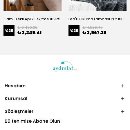
Camlı Tekli Aplik Eskitme 10925
Led'Li Okuma Lambası Pütürlü Siyah 3241
₺ 3,486.60
₺ 4,599.40
%
35
%
35
₺ 2,249.41
₺ 2,967.35
Hesabım
Kurumsal
Sözleşmeler
Bültenimize Abone Olun!