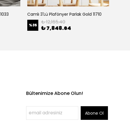
11033
Camlı 3'Lü Plafönyer Parlak Gold 11710
₺ 12,165.40
%
35
%
35
₺ 7,848.64
Bültenimize Abone Olun!
Abone Ol