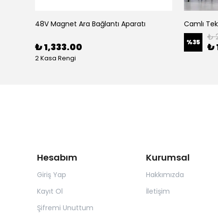
50
48V Magnet Ara Bağlantı Aparatı
Camlı Tekl
₺ 2
%
35
₺ 1,333.00
₺ 
2 Kasa Rengi
Hesabım
Kurumsal
Giriş Yap
Hakkımızda
Kayıt Ol
İletişim
Şifremi Unuttum