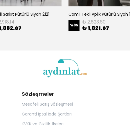
i Sarkıt Pütürlü Siyah 2121
Camlı Tekli Aplik Pütürlü Siyah 
,918.14
₺ 2,823.60
%
35
1,882.67
₺ 1,821.67
Sözleşmeler
Mesafeli Satış Sözleşmesi
Garanti İptal İade Şartları
KVKK ve Gizlilik İlkeleri