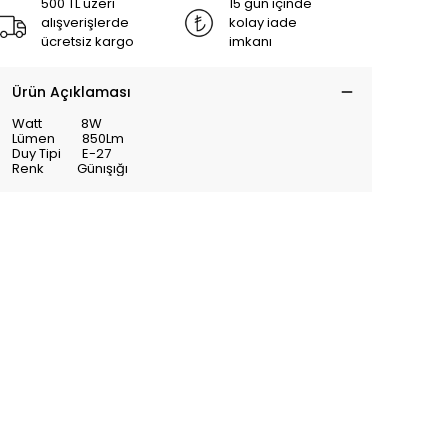
500 TL üzeri
15 gün içinde
alışverişlerde
kolay iade
ücretsiz kargo
imkanı
Ürün Açıklaması
Watt 8W
Lümen 850Lm
Duy Tipi E-27
Renk Günışığı