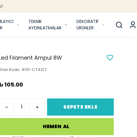
J!
LAYICI
TEKNİK
DEKORATİF
R
AYDINLATMALAR
ÜRÜNLER
Led Fılament Ampul 8W
Ürün Kodu
:
AYD-CT4217
₺ 105.00
SEPETE EKLE
HEMEN AL