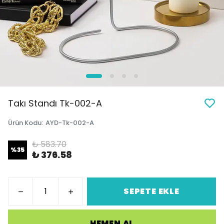
Takı Standı Tk-002-A
Ürün Kodu
:
AYD-Tk-002-A
₺ 583.70
%
35
₺ 376.58
SEPETE EKLE
HEMEN AL