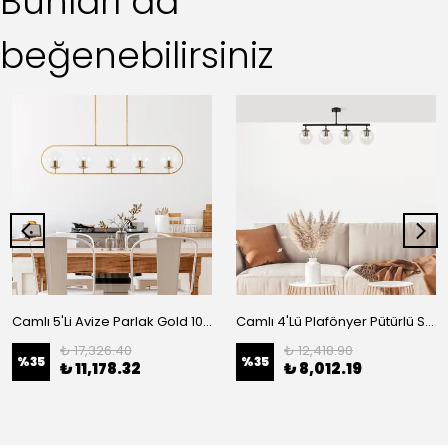
Bunları da
beğenebilirsiniz
Camlı 5'Li Avize Parlak Gold 10625
Camlı 4'Lü Plafönyer Pütürlü Siyah 10431
₺ 17,326.40
₺ 12,418.90
%
35
%
35
₺ 11,178.32
₺ 8,012.19