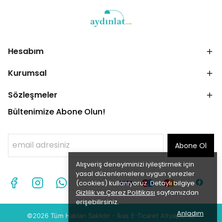
Hesabım
Kurumsal
Sözleşmeler
Bültenimize Abone Olun!
Abone Ol
Alışveriş deneyiminizi iyileştirmek için
yasal düzenlemelere uygun çerezler
(cookies) kullanıyoruz. Detaylı bilgiye
Gizlilik ve Çerez Politikası
sayfamızdan
erişebilirsiniz.
Anladım
©2026 Tüm Hakları Saklıdır - İ
kas
E-Ticaret
Altyapısı ile