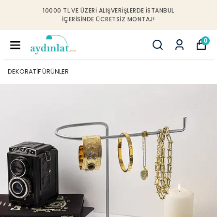
10000 TL VE ÜZERI ALIŞVERIŞLERDE İSTANBUL
IÇERISINDE ÜCRETSIZ MONTAJ!
0
DEKORATİF ÜRÜNLER