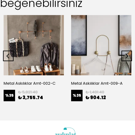
beğenebilirsiniz
Metal Askılıklar Amt-002-C
Metal Askılıklar Amt-009-A
₺ 5,821.40
₺ 1,401.40
%
35
%
35
₺ 3,755.74
₺ 904.12