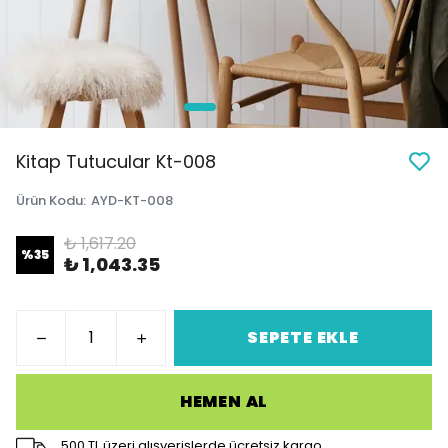
Kitap Tutucular Kt-008
Ürün Kodu
:
AYD-KT-008
₺ 1,617.20
%
35
₺ 1,043.35
SEPETE EKLE
HEMEN AL