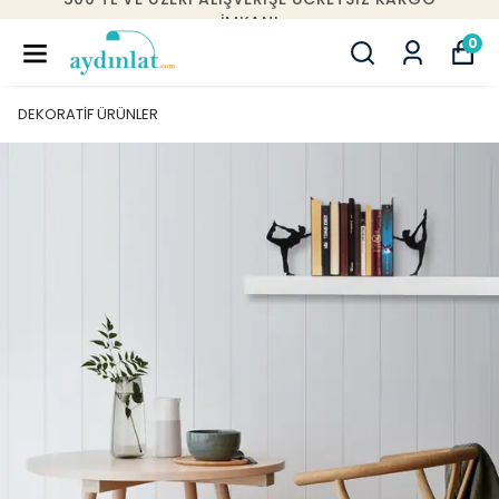
10000 TL VE ÜZERI ALIŞVERIŞLERDE İST
IÇERISINDE ÜCRETSIZ MONTAJ!
0
DEKORATİF ÜRÜNLER