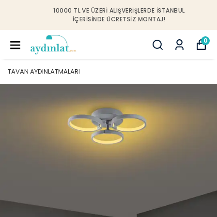
10000 TL VE ÜZERI ALIŞVERIŞLERDE İSTANBUL
IÇERISINDE ÜCRETSIZ MONTAJ!
0
TAVAN AYDINLATMALARI