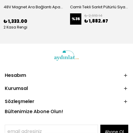
48V Magnet Ara Bağlantı Aparatı
Camlı Tekli Sarkıt Pütürlü Siyah 2121
₺ 2,918.14
%
35
₺ 1,882.67
₺ 1,333.00
2 Kasa Rengi
Hesabım
Kurumsal
Sözleşmeler
Bültenimize Abone Olun!
Abone Ol