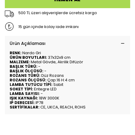
500 TL üzeri alışverişlerde ücretsiz kargo
15 gün içinde kolay iade imkanı
Ürün Açıklaması
RENK:
Nardo Gri
ÜRÜN BOYUTLARI:
37x32x9 cm
MALZEME:
Metal Gövde, Akrilik Difüzör
BAŞLIK TÜRÜ:
-
BAŞLIK ÖLÇÜSÜ:
-
ROZANS TÜRÜ:
Düz Rozans
ROZANS ÖLÇÜSÜ:
Çap:16 H:4 cm
LAMBA TUTUCU TİPİ:
Sabit
SOKET TİPİ:
Entegre LED
LAMBA SAYISI:
-
IŞIK KAYNAĞI:
18W 3000K
IP DERECESİ:
IP78
SERTİFİKALAR:
CE, UKCA, REACH, ROHS