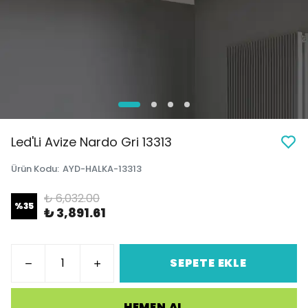
Led'Li Avize Nardo Gri 13313
Ürün Kodu
:
AYD-HALKA-13313
₺ 6,032.00
%
35
₺ 3,891.61
SEPETE EKLE
HEMEN AL