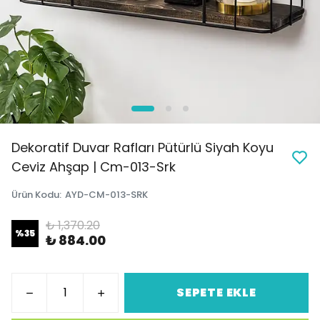
Dekoratif Duvar Rafları Pütürlü Siyah Koyu
Ceviz Ahşap | Cm-013-Srk
Ürün Kodu
:
AYD-CM-013-SRK
₺ 1,370.20
%
35
₺ 884.00
SEPETE EKLE