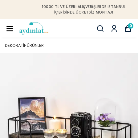
10000 TL VE ÜZERI ALIŞVERIŞLERDE İSTANBUL
IÇERISINDE ÜCRETSIZ MONTAJ!
0
DEKORATİF ÜRÜNLER