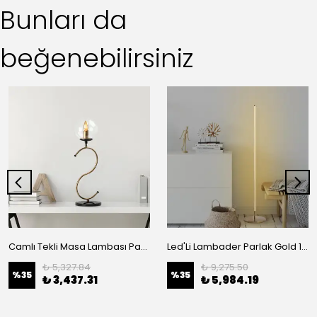
Bunları da
beğenebilirsiniz
Camlı Tekli Masa Lambası Parlak Gold 13040
Led'Li Lambader Parlak Gold 13318
₺ 5,327.84
₺ 9,275.50
%
35
%
35
₺ 3,437.31
₺ 5,984.19