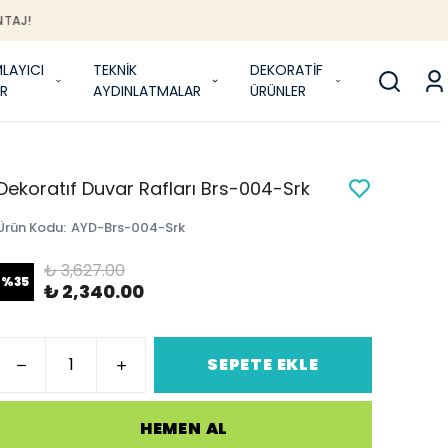
J!
LAYICI
TEKNİK
DEKORATİF
R
AYDINLATMALAR
ÜRÜNLER
Dekoratıf Duvar Rafları Brs-004-Srk
Ürün Kodu
:
AYD-Brs-004-Srk
₺ 3,627.00
%
35
₺ 2,340.00
SEPETE EKLE
HEMEN AL