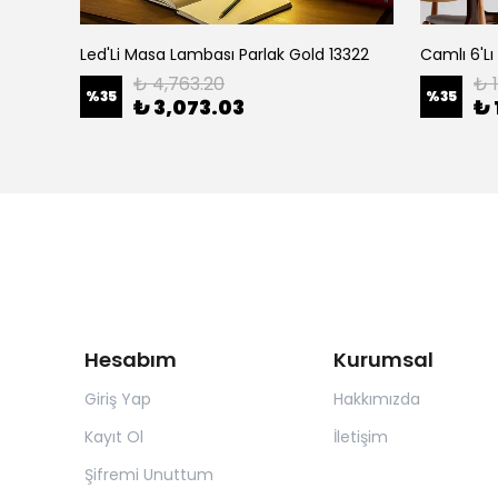
Led'Li Masa Lambası Parlak Gold 13322
₺ 4,763.20
₺ 
%
35
%
35
₺ 3,073.03
₺ 
Hesabım
Kurumsal
Giriş Yap
Hakkımızda
Kayıt Ol
İletişim
Şifremi Unuttum