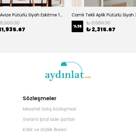
Camlı 6'Lı Avize Pütürlü Siyah Eskitme 10085
Camlı Tekli Aplik Pütürlü Siyah
18,500.30
₺ 3,589.30
%
35
11,935.67
₺ 2,315.67
Sözleşmeler
Mesafeli Satış Sözleşmesi
Garanti İptal İade Şartları
KVKK ve Gizlilik İlkeleri