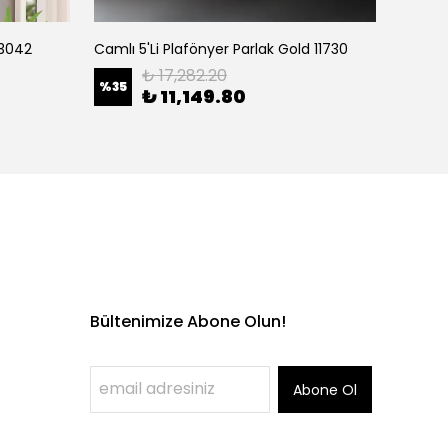
 3042
Camlı 5'Li Plafönyer Parlak Gold 11730
Camlı 5
₺ 17,282.20
%
35
%
35
₺ 11,149.80
Bültenimize Abone Olun!
Abone Ol