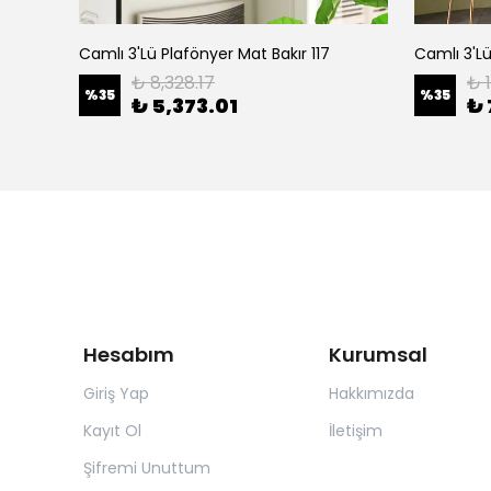
Camlı Tekli Masa Lambası Pütürlü Siyah 706
Camlı 3'Lü Plafönyer Mat Bakır 117
Camlı 3'Lü
₺ 8,328.17
₺ 
%
35
%
35
₺ 5,373.01
₺ 
Hesabım
Kurumsal
Giriş Yap
Hakkımızda
Kayıt Ol
İletişim
Şifremi Unuttum