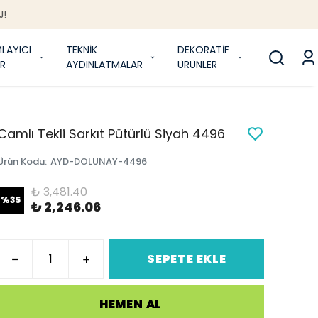
J!
LAYICI
TEKNİK
DEKORATİF
R
AYDINLATMALAR
ÜRÜNLER
Camlı Tekli Sarkıt Pütürlü Siyah 4496
Ürün Kodu
:
AYD-DOLUNAY-4496
₺ 3,481.40
%
35
₺ 2,246.06
SEPETE EKLE
HEMEN AL