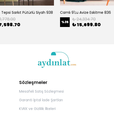
 Tepsi Sarkıt Pütürlü Siyah 938
Camlı 9'Lu Avize Eskitme 836
11,778.00
₺ 24,334.70
%
35
7,598.70
₺ 15,699.80
Sözleşmeler
Mesafeli Satış Sözleşmesi
Garanti İptal İade Şartları
KVKK ve Gizlilik İlkeleri