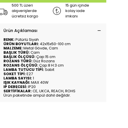
500 TL üzeri
15 gün içinde
alışverişlerde
kolay iade
ücretsiz kargo
imkanı
Ürün Açıklaması
RENK:
Pütürlü Siyah
ÜRÜN BOYUTLARI:
42x15x50-100 cm
MALZEME:
Metal Gövde, Cam
BAŞLIK TÜRÜ:
Cam
BAŞLIK ÖLÇÜSÜ:
Çap:15 cm
ROZANS TÜRÜ:
Düz Rozans
ROZANS ÖLÇÜSÜ:
Çap:8 H:3 cm
LAMBA TUTUCU TİPİ:
Sabit
SOKET TİPİ:
E27
LAMBA SAYISI:
1
IŞIK KAYNAĞI:
MAX 40W
IP DERECESİ:
IP20
SERTİFİKALAR:
CE, UKCA, REACH, ROHS
Ürün paketinde ampül dahil değildir.