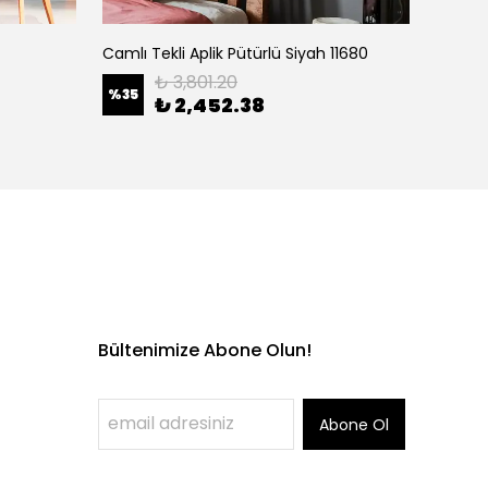
Camlı Tekli Aplik Pütürlü Siyah 11680
Led Fı
₺ 3,801.20
%
35
₺ 2,452.38
₺ 90
Bültenimize Abone Olun!
Abone Ol