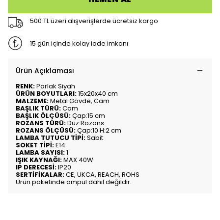
500 TL üzeri alışverişlerde ücretsiz kargo
15 gün içinde kolay iade imkanı
Ürün Açıklaması
RENK:
Parlak Siyah
ÜRÜN BOYUTLARI:
15x20x40 cm
MALZEME:
Metal Gövde, Cam
BAŞLIK TÜRÜ:
Cam
BAŞLIK ÖLÇÜSÜ:
Çap:15 cm
ROZANS TÜRÜ:
Düz Rozans
ROZANS ÖLÇÜSÜ:
Çap:10 H:2 cm
LAMBA TUTUCU TİPİ:
Sabit
SOKET TİPİ:
E14
LAMBA SAYISI:
1
IŞIK KAYNAĞI:
MAX 40W
IP DERECESİ:
IP20
SERTİFİKALAR:
CE, UKCA, REACH, ROHS
Ürün paketinde ampül dahil değildir.