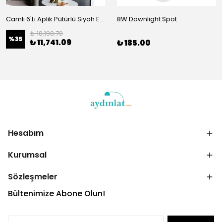
Camlı 6'Lı Aplik Pütürlü Siyah Eskitme 4921
8W Downlight Spot
₺ 18,198.70
%
35
₺ 11,741.09
₺ 185.00
Hesabım
Kurumsal
Sözleşmeler
Bültenimize Abone Olun!