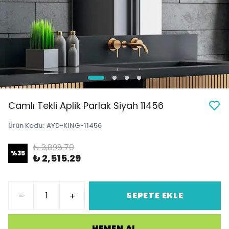
Camlı Tekli Aplik Parlak Siyah 11456
Ürün Kodu
:
AYD-KING-11456
₺ 3,898.70
%
35
₺ 2,515.29
SEPETE EKLE
HEMEN AL