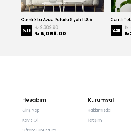
Camlı Tekli Plafönyer Pütürlü Siyah Eskitme 10205
Camlı 3'Lü Avize Pütürlü Siyah 11005
₺ 9,389.90
₺ 4
%
35
%
35
₺ 6,058.00
₺ 
Hesabım
Kurumsal
Giriş Yap
Hakkımızda
Kayıt Ol
İletişim
Şifremi Unuttum