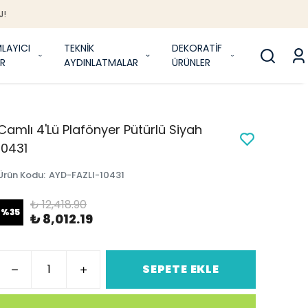
J!
LAYICI
TEKNİK
DEKORATİF
R
AYDINLATMALAR
ÜRÜNLER
Camlı 4'Lü Plafönyer Pütürlü Siyah
10431
Ürün Kodu
:
AYD-FAZLI-10431
₺ 12,418.90
%
35
₺ 8,012.19
SEPETE EKLE