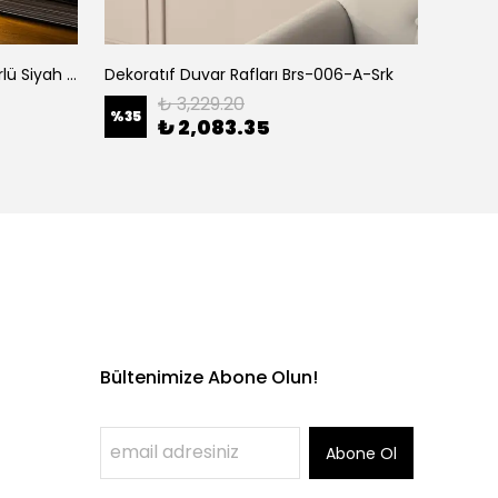
Led'Li Şarjlı Masa Lambası Pütürlü Siyah 13370
Dekoratıf Duvar Rafları Brs-006-A-Srk
Camlı 3
₺ 3,229.20
%
35
%
35
₺ 2,083.35
Bültenimize Abone Olun!
Abone Ol