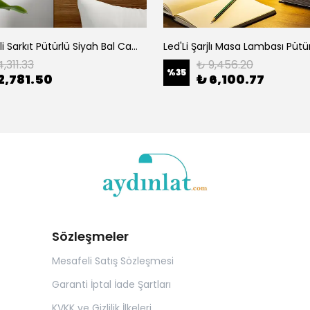
Camlı Tekli Sarkıt Pütürlü Siyah Bal Cam 324
,311.33
₺ 9,456.20
%
35
2,781.50
₺ 6,100.77
Sözleşmeler
Mesafeli Satış Sözleşmesi
Garanti İptal İade Şartları
KVKK ve Gizlilik İlkeleri