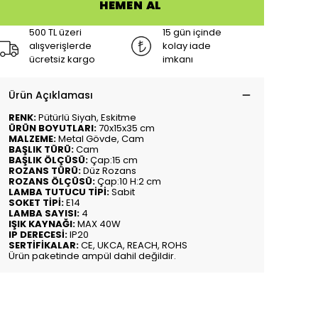
HEMEN AL
500 TL üzeri
15 gün içinde
alışverişlerde
kolay iade
ücretsiz kargo
imkanı
Ürün Açıklaması
RENK:
Pütürlü Siyah, Eskitme
ÜRÜN BOYUTLARI:
70x15x35 cm
MALZEME:
Metal Gövde, Cam
BAŞLIK TÜRÜ:
Cam
BAŞLIK ÖLÇÜSÜ:
Çap:15 cm
ROZANS TÜRÜ:
Düz Rozans
ROZANS ÖLÇÜSÜ:
Çap:10 H:2 cm
LAMBA TUTUCU TİPİ:
Sabit
SOKET TİPİ:
E14
LAMBA SAYISI:
4
IŞIK KAYNAĞI:
MAX 40W
IP DERECESİ:
IP20
SERTİFİKALAR:
CE, UKCA, REACH, ROHS
Ürün paketinde ampül dahil değildir.