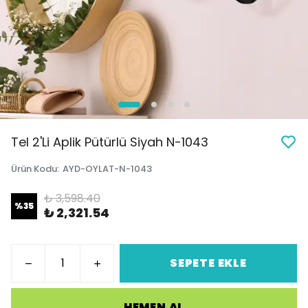
Tel 2'Li Aplik Pütürlü Siyah N-1043
Ürün Kodu
:
AYD-OYLAT-N-1043
₺ 3,598.40
%
35
₺ 2,321.54
SEPETE EKLE
HEMEN AL