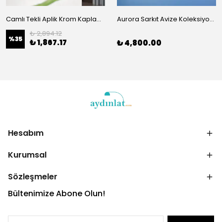
Camlı Tekli Aplik Krom Kaplama 272
Aurora Sarkıt Avize Koleksiyonu-(Koyu Yeşil Kırmızı Balerin Avize)
₺ 2,894.12
%
35
₺ 1,867.17
₺ 4,800.00
Hesabım
Kurumsal
Sözleşmeler
Bültenimize Abone Olun!