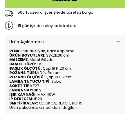
500 TL üzeri alışverişlerde ücretsiz kargo
15 gün içinde kolay iade imkanı
Ürün Açıklaması
RENK:
Pütürlü Siyah, Bakır Kaplama
ÜRÜN BOYUTLARI:
38x21x30 cm
MALZEME:
Metal Gövde
BAŞLIK TÜRÜ:
Tel
BAŞLIK ÖLÇÜSÜ:
Çap:18 H:20 cm
ROZANS TÜRÜ:
Düz Rozans
ROZANS ÖLÇÜSÜ:
Çap:10 H:2 cm
LAMBA TUTUCU TİPİ:
Sabit
SOKET TİPİ:
E27
LAMBA SAYISI:
2
IŞIK KAYNAĞI:
MAX 40W
IP DERECESİ:
IP20
SERTİFİKALAR:
CE, UKCA, REACH, ROHS
Ürün paketinde ampül dahil değildir.