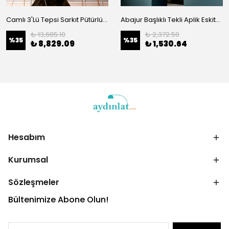
Camlı 3'Lü Tepsi Sarkıt Pütürlü Siyah 051
Abajur Başlıklı Tekli Aplik Eskitme 4651
₺ 13,685.10
₺ 2,372.50
%
35
%
35
₺ 8,829.09
₺ 1,530.64
Hesabım
Kurumsal
Sözleşmeler
Bültenimize Abone Olun!