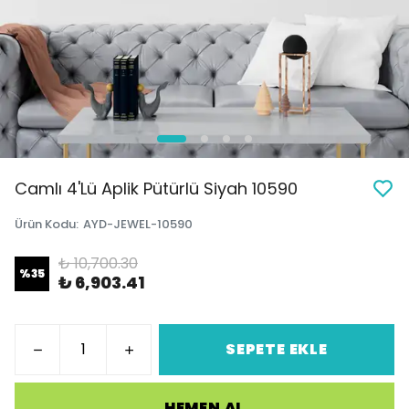
Camlı 4'Lü Aplik Pütürlü Siyah 10590
Ürün Kodu
:
AYD-JEWEL-10590
₺ 10,700.30
%
35
₺ 6,903.41
SEPETE EKLE
HEMEN AL