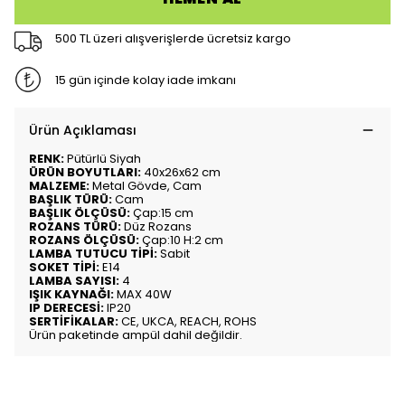
500 TL üzeri alışverişlerde ücretsiz kargo
15 gün içinde kolay iade imkanı
Ürün Açıklaması
RENK:
Pütürlü Siyah
ÜRÜN BOYUTLARI:
40x26x62 cm
MALZEME:
Metal Gövde, Cam
BAŞLIK TÜRÜ:
Cam
BAŞLIK ÖLÇÜSÜ:
Çap:15 cm
ROZANS TÜRÜ:
Düz Rozans
ROZANS ÖLÇÜSÜ:
Çap:10 H:2 cm
LAMBA TUTUCU TİPİ:
Sabit
SOKET TİPİ:
E14
LAMBA SAYISI:
4
IŞIK KAYNAĞI:
MAX 40W
IP DERECESİ:
IP20
SERTİFİKALAR:
CE, UKCA, REACH, ROHS
Ürün paketinde ampül dahil değildir.