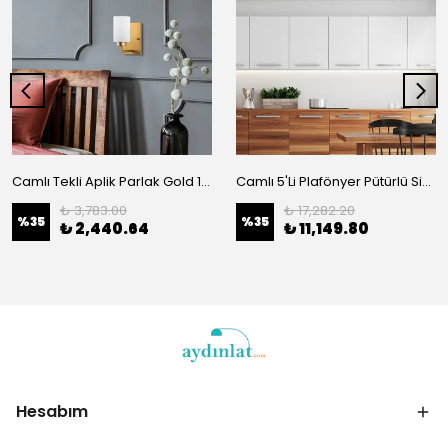
Camlı Tekli Aplik Parlak Gold 13175
Camlı 5'Li Plafönyer Pütürlü Siyah 11740
₺ 3,783.00
₺ 17,282.20
%
35
%
35
₺ 2,440.64
₺ 11,149.80
Hesabım