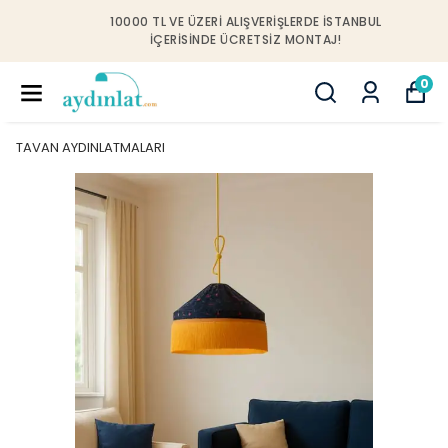
10000 TL VE ÜZERI ALIŞVERIŞLERDE İSTANBUL
IÇERISINDE ÜCRETSIZ MONTAJ!
0
TAVAN AYDINLATMALARI