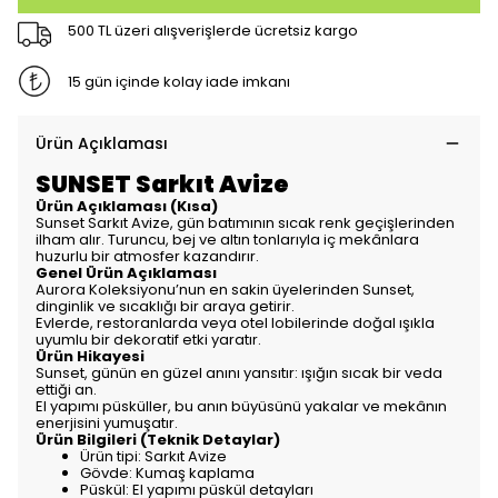
500 TL üzeri alışverişlerde ücretsiz kargo
15 gün içinde kolay iade imkanı
Ürün Açıklaması
SUNSET Sarkıt Avize
Ürün Açıklaması (Kısa)
Sunset Sarkıt Avize, gün batımının sıcak renk geçişlerinden
ilham alır. Turuncu, bej ve altın tonlarıyla iç mekânlara
huzurlu bir atmosfer kazandırır.
Genel Ürün Açıklaması
Aurora Koleksiyonu’nun en sakin üyelerinden Sunset,
dinginlik ve sıcaklığı bir araya getirir.
Evlerde, restoranlarda veya otel lobilerinde doğal ışıkla
uyumlu bir dekoratif etki yaratır.
Ürün Hikayesi
Sunset, günün en güzel anını yansıtır: ışığın sıcak bir veda
ettiği an.
El yapımı püsküller, bu anın büyüsünü yakalar ve mekânın
enerjisini yumuşatır.
Ürün Bilgileri (Teknik Detaylar)
Ürün tipi: Sarkıt Avize
Gövde: Kumaş kaplama
Püskül: El yapımı püskül detayları