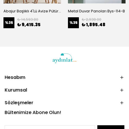
Abajur Başlıklı 4'Lü Avize Pütürlü Siyah 10815
Metal Duvar Panoları Bys-114-B
₺ 14,593.80
₺ 2,938.00
%
35
%
35
₺ 9,415.35
₺ 1,895.48
Hesabım
Kurumsal
Sözleşmeler
Bültenimize Abone Olun!