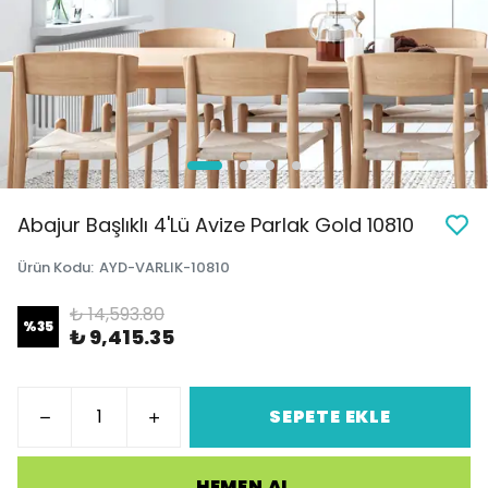
Abajur Başlıklı 4'Lü Avize Parlak Gold 10810
Ürün Kodu
:
AYD-VARLIK-10810
₺ 14,593.80
%
35
₺ 9,415.35
SEPETE EKLE
HEMEN AL