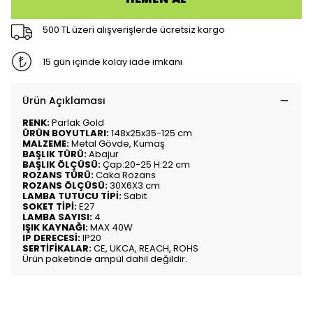
500 TL üzeri alışverişlerde ücretsiz kargo
15 gün içinde kolay iade imkanı
Ürün Açıklaması
RENK:
Parlak Gold
ÜRÜN BOYUTLARI:
148x25x35-125 cm
MALZEME:
Metal Gövde, Kumaş
BAŞLIK TÜRÜ:
Abajur
BAŞLIK ÖLÇÜSÜ:
Çap:20-25 H:22 cm
ROZANS TÜRÜ:
Caka Rozans
ROZANS ÖLÇÜSÜ:
30X6X3 cm
LAMBA TUTUCU TİPİ:
Sabit
SOKET TİPİ:
E27
LAMBA SAYISI:
4
IŞIK KAYNAĞI:
MAX 40W
IP DERECESİ:
IP20
SERTİFİKALAR:
CE, UKCA, REACH, ROHS
Ürün paketinde ampül dahil değildir.