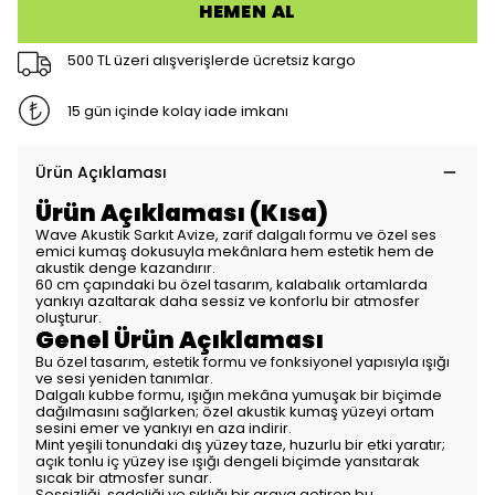
HEMEN AL
500 TL üzeri alışverişlerde ücretsiz kargo
15 gün içinde kolay iade imkanı
Ürün Açıklaması
Ürün Açıklaması (Kısa)
Wave Akustik Sarkıt Avize, zarif dalgalı formu ve özel ses
emici kumaş dokusuyla mekânlara hem estetik hem de
akustik denge kazandırır.
60 cm çapındaki bu özel tasarım, kalabalık ortamlarda
yankıyı azaltarak daha sessiz ve konforlu bir atmosfer
oluşturur.
Genel Ürün Açıklaması
Bu özel tasarım, estetik formu ve fonksiyonel yapısıyla ışığı
ve sesi yeniden tanımlar.
Dalgalı kubbe formu, ışığın mekâna yumuşak bir biçimde
dağılmasını sağlarken; özel akustik kumaş yüzeyi ortam
sesini emer ve yankıyı en aza indirir.
Mint yeşili tonundaki dış yüzey taze, huzurlu bir etki yaratır;
açık tonlu iç yüzey ise ışığı dengeli biçimde yansıtarak
sıcak bir atmosfer sunar.
Sessizliği, sadeliği ve şıklığı bir araya getiren bu