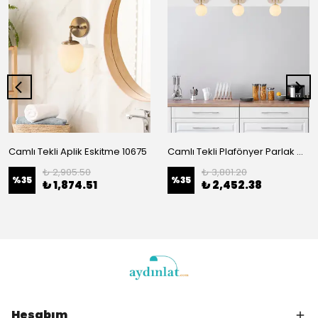
Camlı Tekli Aplik Eskitme 10675
Camlı Tekli Plafönyer Parlak Gold 11671
₺ 2,905.50
₺ 3,801.20
%
35
%
35
₺ 1,874.51
₺ 2,452.38
Hesabım