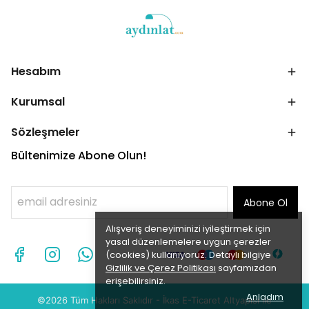
Hesabım
Kurumsal
Sözleşmeler
Bültenimize Abone Olun!
Abone Ol
Alışveriş deneyiminizi iyileştirmek için
yasal düzenlemelere uygun çerezler
(cookies) kullanıyoruz. Detaylı bilgiye
Gizlilik ve Çerez Politikası
sayfamızdan
erişebilirsiniz.
Anladım
©2026 Tüm Hakları Saklıdır - İ
kas
E-Ticaret
Altyapısı ile