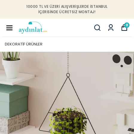
10000 TL VE ÜZERI ALIŞVERIŞLERDE İSTANBUL
IÇERISINDE ÜCRETSIZ MONTAJ!
0
DEKORATİF ÜRÜNLER