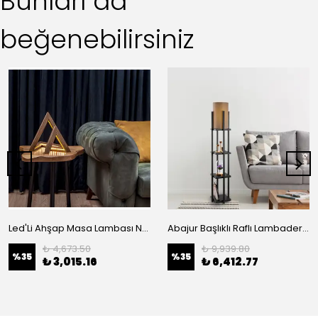
Bunları da
beğenebilirsiniz
Led'Li Ahşap Masa Lambası Natural Ahşap 03
Abajur Başlıklı Raflı Lambader Pütürlü Siyah 7112
₺ 4,673.50
₺ 9,939.80
%
35
%
35
₺ 3,015.16
₺ 6,412.77