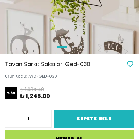
Tavan Sarkıt Saksıları Ged-030
Ürün Kodu
:
AYD-GED-030
₺ 1,934.40
%
35
₺ 1,248.00
SEPETE EKLE
HEMEN AL