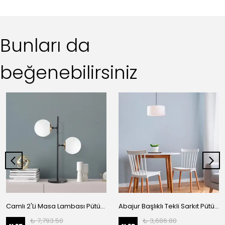
Bunları da
beğenebilirsiniz
Camlı 2'Li Masa Lambası Pütürlü Siyah 10423
Abajur Başlıklı Tekli Sarkıt Pütürlü Siyah 6441
₺ 7,793.50
₺ 3,686.80