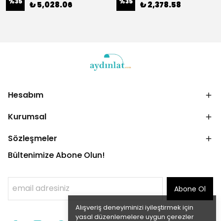
%
35
%
35
₺ 5,028.06
₺ 2,378.58
Hesabım
Kurumsal
Sözleşmeler
Bültenimize Abone Olun!
Abone Ol
Alışveriş deneyiminizi iyileştirmek için
yasal düzenlemelere uygun çerezler