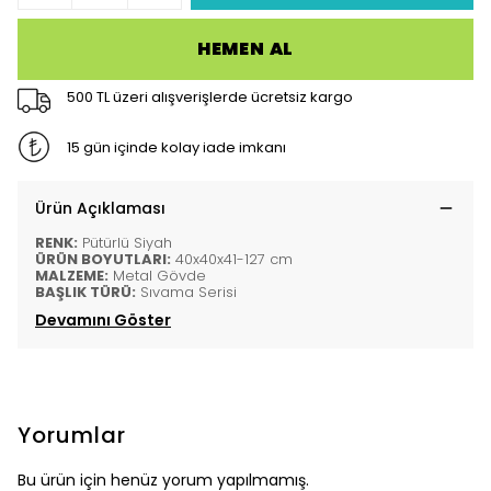
HEMEN AL
500 TL üzeri alışverişlerde ücretsiz kargo
15 gün içinde kolay iade imkanı
Ürün Açıklaması
RENK:
Pütürlü Siyah
ÜRÜN BOYUTLARI:
40x40x41-127 cm
MALZEME:
Metal Gövde
BAŞLIK TÜRÜ:
Sıvama Serisi
Devamını Göster
Yorumlar
Bu ürün için henüz yorum yapılmamış.