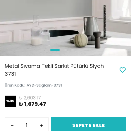
Metal Sıvama Tekli Sarkıt Pütürlü Siyah
3731
Ürün Kodu
:
AYD-Saglam-3731
₺ 2,603.17
%
35
₺ 1,679.47
SEPETE EKLE