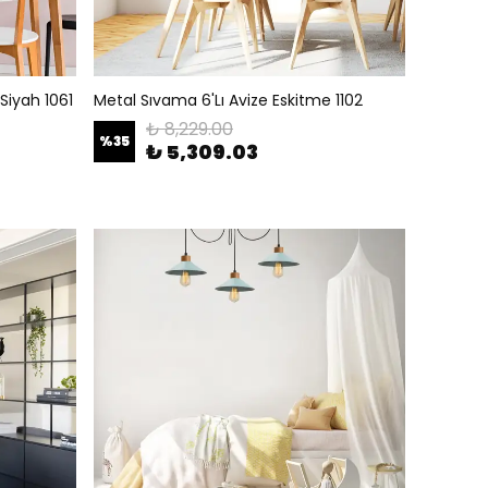
Siyah 1061
Metal Sıvama 6'Lı Avize Eskitme 1102
₺ 8,229.00
%
35
₺ 5,309.03