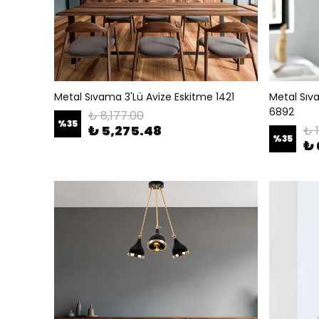
Metal Sıvama 3'Lü Avize Eskitme 1421
Metal Sıv
6892
₺ 8,177.00
%
35
₺ 5,275.48
₺ 
%
35
₺ 