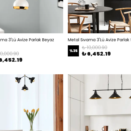
ama 3'Lü Avize Parlak Beyaz
Metal Sıvama 3'Lü Avize Parlak
₺ 10,000.90
%
35
₺ 6,452.19
10,000.90
6,452.19