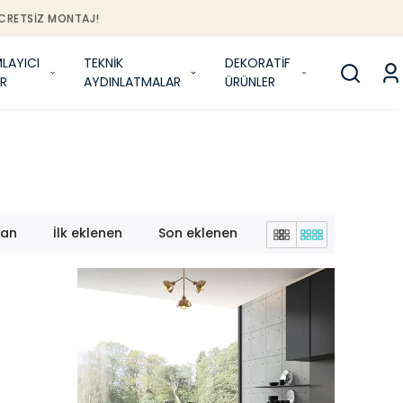
J!
LAYICI
TEKNİK
DEKORATİF
R
AYDINLATMALAR
ÜRÜNLER
lan
İlk eklenen
Son eklenen