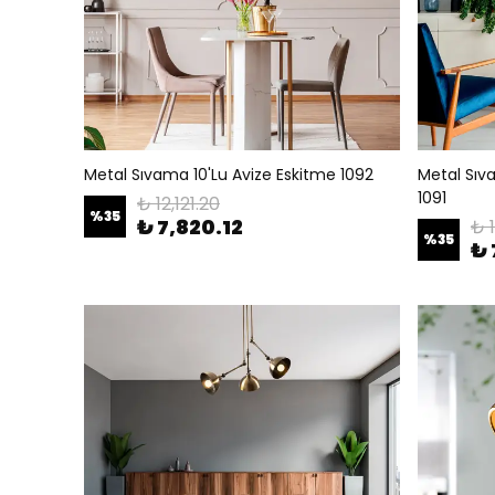
Metal Sıvama 10'Lu Avize Eskitme 1092
Metal Sıva
1091
₺ 12,121.20
%
35
₺ 7,820.12
₺ 1
%
35
₺ 