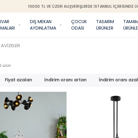
0000 TL VE ÜZERI ALIŞVERIŞLERDE İSTANBUL IÇERISINDE ÜCRETSIZ MONTA
UVAR
DIŞ MEKAN
ÇOCUK
TASARIM
TAMAM
TMALARI
AYDINLATMA
ODASI
ÜRÜNLER
ÜRÜNLE
 AVİZELER
6
ürün
Fiyat azalan
İndirim oranı artan
İndirim oranı aza