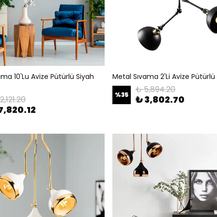
ma 10'Lu Avize Pütürlü Siyah
Metal Sıvama 2'Li Avize Pütürlü 
₺ 5,894.20
%
35
₺ 3,802.70
2,121.20
7,820.12