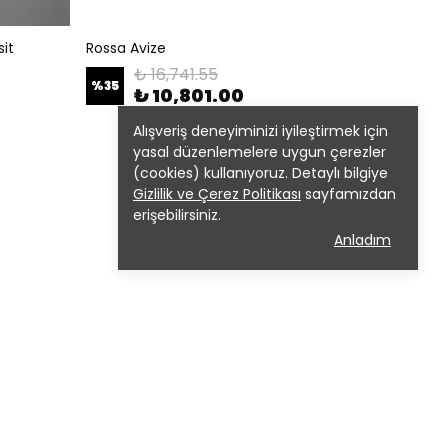
sit
Rossa Avize
₺ 16,741.55
%
35
₺ 10,801.00
Alışveriş deneyiminizi iyileştirmek için
yasal düzenlemelere uygun çerezler
(cookies) kullanıyoruz. Detaylı bilgiye
Gizlilik ve Çerez Politikası
sayfamızdan
erişebilirsiniz.
Anladım