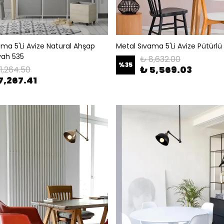
ama 5'Li Avize Natural Ahşap
Metal Sıvama 5'Li Avize Pütürlü 
yah 535
₺ 8,632.00
%
35
₺ 5,569.03
11,264.50
7,267.41