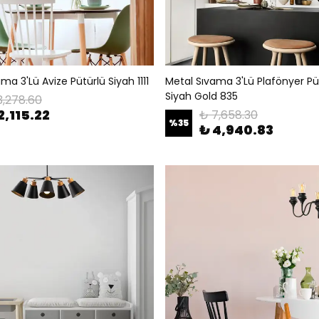
ma 3'Lü Avize Pütürlü Siyah 1111
Metal Sıvama 3'Lü Plafönyer Pü
Siyah Gold 835
3,278.60
2,115.22
₺ 7,658.30
%
35
₺ 4,940.83