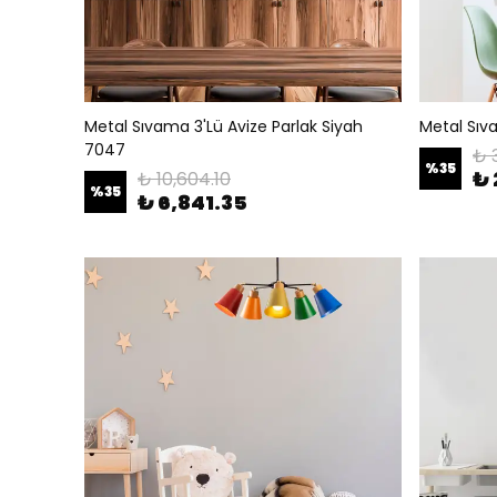
Metal Sıvama 3'Lü Avize Parlak Siyah
Metal Sıva
7047
₺ 
%
35
₺ 
₺ 10,604.10
%
35
₺ 6,841.35