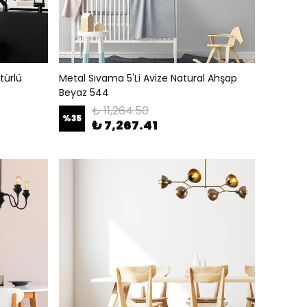
türlü
Metal Sıvama 5'Li Avize Natural Ahşap
Beyaz 544
₺ 11,264.50
%
35
₺ 7,267.41