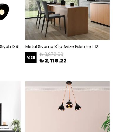
Siyah 1391
Metal Sıvama 3'Lü Avize Eskitme 1112
₺ 3,278.60
%
35
₺ 2,115.22