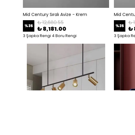
Mid Century Sıralı Avize - Krem
Mid Centur
₺ 12,680.55
₺ 
%
35
%
35
₺ 8,181.00
₺ 
3 Şapka Rengi 4 Boru Rengi
3 Şapka Re