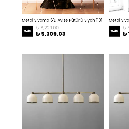
Metal Sıvama 6'Lı Avize Pütürlü Siyah 1101
Metal Sıva
₺ 8,229.00
₺ 
%
35
%
35
₺ 5,309.03
₺ 