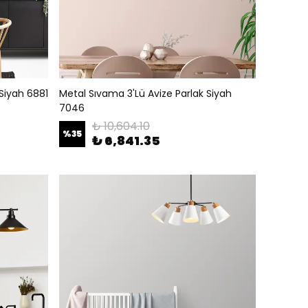
 Siyah 6881
Metal Sıvama 3'Lü Avize Parlak Siyah
7046
₺ 10,604.10
%
35
₺ 6,841.35