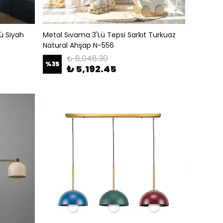
ü Siyah
Metal Sıvama 3'Lü Tepsi Sarkıt Turkuaz
Natural Ahşap N-556
₺ 8,048.30
%
35
₺ 5,192.45