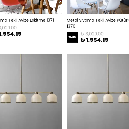
ma Tekli Avize Eskitme 1371
Metal Sıvama Tekli Avize Pütürl
1370
3,029.00
1,954.19
₺ 3,029.00
%
35
₺ 1,954.19