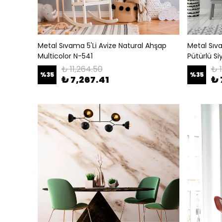
Metal Sıvama 5'Li Avize Natural Ahşap
Metal Sıv
Multicolor N-541
Pütürlü Si
₺ 11,264.50
₺ 
%
35
%
35
₺ 7,267.41
₺ 