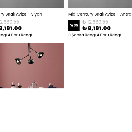
y Sıralı Avize - Siyah
Mid Century Sıralı Avize - Antra
12,680.55
₺ 12,680.55
%
35
8,181.00
₺ 8,181.00
ngi 4 Boru Rengi
3 Şapka Rengi 4 Boru Rengi