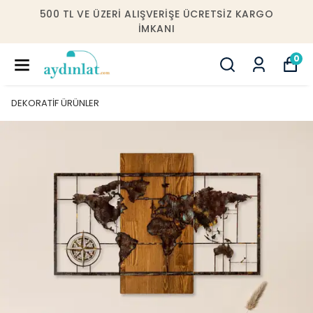
ERI ALIŞVERIŞE ÜCRETSIZ KARGO
10000 TL V
IMKANI
IÇE
0
DEKORATİF ÜRÜNLER