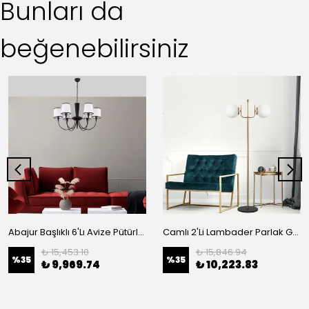
Bunları da
beğenebilirsiniz
Abajur Başlıklı 6'Lı Avize Pütürlü Siyah 3012
Camlı 2'Li Lambader Parlak Gold Pütürlü Siyah 13766
₺ 15,453.10
₺ 15,846.94
%
35
%
35
₺ 9,969.74
₺ 10,223.83