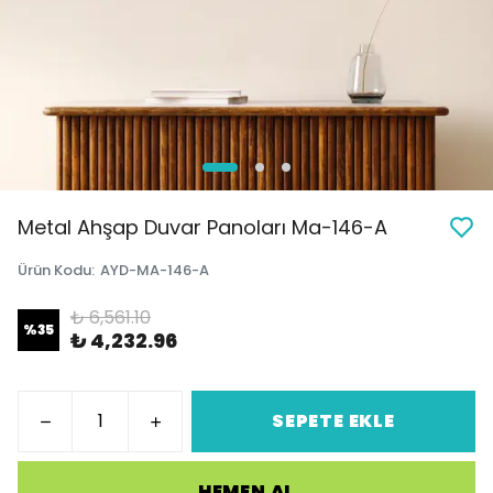
Metal Ahşap Duvar Panoları Ma-146-A
Ürün Kodu
:
AYD-MA-146-A
₺ 6,561.10
%
35
₺ 4,232.96
SEPETE EKLE
HEMEN AL