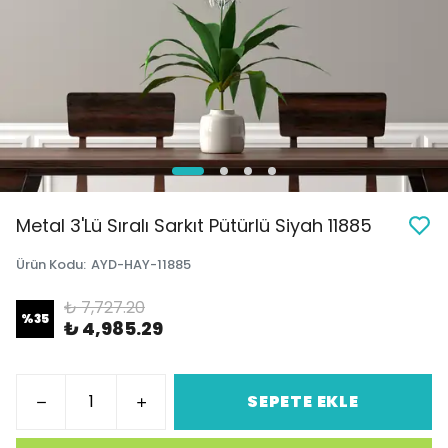
Metal 3'Lü Sıralı Sarkıt Pütürlü Siyah 11885
Ürün Kodu
:
AYD-HAY-11885
₺ 7,727.20
%
35
₺ 4,985.29
SEPETE EKLE