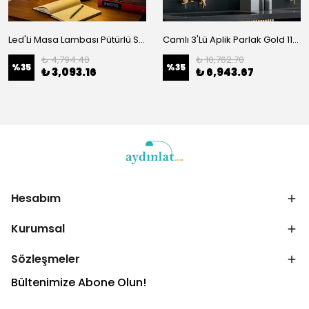
Led'Li Masa Lambası Pütürlü Siyah 13323
Camlı 3'Lü Aplik Parlak Gold 11711
₺ 4,794.40
₺ 10,762.70
%
35
%
35
₺ 3,093.16
₺ 6,943.67
Hesabım
Kurumsal
Sözleşmeler
Bültenimize Abone Olun!