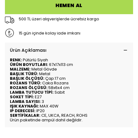
HEMEN AL
500 TL üzeri alışverişlerde ücretsiz kargo
15 gün içinde kolay iade imkanı
Ürün Açıklaması
RENK:
Pütürlü Siyah
ÜRÜN BOYUTLARI:
67x17x113 cm
MALZEME:
Metal Gövde
BAŞLIK TÜRÜ:
Metal
BAŞLIK ÖLÇÜSÜ:
Çap:17 cm
ROZANS TÜRÜ:
Caka Rozans
ROZANS ÖLÇÜSÜ:
58x6x4 cm
LAMBA TUTUCU TİPİ:
Sabit
SOKET TİPİ:
E27
LAMBA SAYISI:
3
IŞIK KAYNAĞI:
MAX 40W
IP DERECESİ:
IP20
SERTİFİKALAR:
CE, UKCA, REACH, ROHS
Ürün paketinde ampül dahil değildir.