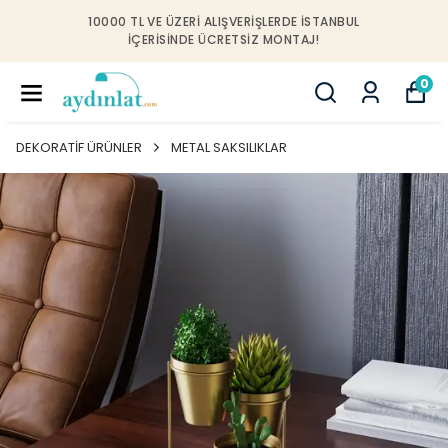
10000 TL VE ÜZERI ALIŞVERIŞLERDE İSTANBUL
IÇERISINDE ÜCRETSIZ MONTAJ!
0
DEKORATİF ÜRÜNLER
METAL SAKSILIKLAR