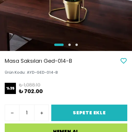
Masa Saksıları Ged-014-B
Ürün Kodu
:
AYD-GED-014-B
₺ 1,088.10
%
35
₺ 702.00
SEPETE EKLE
HEMEN AL