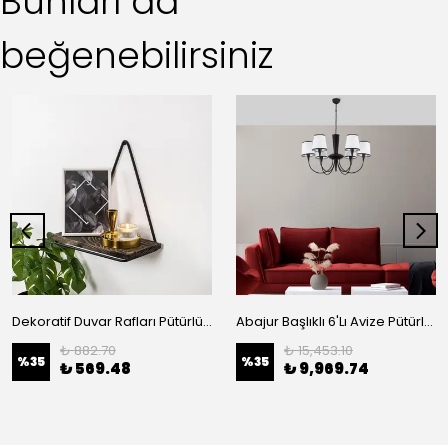
Bunları da
beğenebilirsiniz
Dekoratif Duvar Rafları Pütürlü Siyah Koyu Ceviz Ahşap | Cm-020-Srk
Abajur Başlıklı 6'Lı Avize Pütürlü Siyah 3012
₺ 882.70
₺ 15,453.10
%
35
%
35
₺ 569.48
₺ 9,969.74