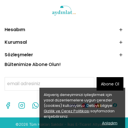
Hesabım
Kurumsal
Sözleşmeler
Bültenimize Abone Olun!
Abone Ol
Alışveriş deneyiminizi iyileştirmek için
yasal düzenlemelere uygun çerezler
(cookies) kullanıyoruz. Detaylı bilgiye
Gizlilik ve Çerez Politikası
sayfamızdan
erişebilirsiniz.
Anladım
©2026 Tüm Hakları Saklıdır - İ
kas
E-Ticaret
Altyapısı ile