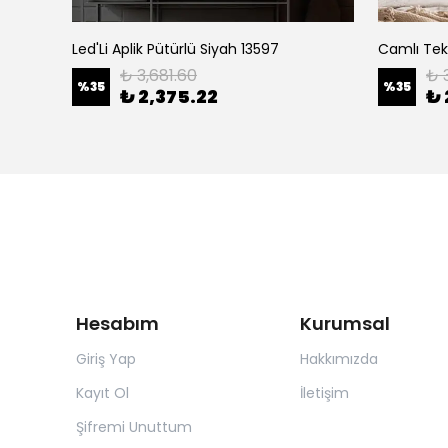
6-1
Led'Li Aplik Pütürlü Siyah 13597
Camlı Tekl
₺ 3,681.60
₺ 
%
35
%
35
₺ 2,375.22
₺ 
Hesabım
Kurumsal
Giriş Yap
Hakkımızda
Kayıt Ol
İletişim
Şifremi Unuttum