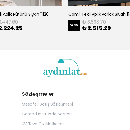
i Aplik Pütürlü Siyah 11120
Camlı Tekli Aplik Parlak Siyah 1
3,447.60
₺ 3,898.70
%
35
2,224.25
₺ 2,515.29
Sözleşmeler
Mesafeli Satış Sözleşmesi
Garanti İptal İade Şartları
KVKK ve Gizlilik İlkeleri