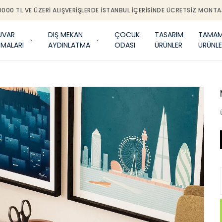
0000 TL VE ÜZERI ALIŞVERIŞLERDE İSTANBUL IÇERISINDE ÜCRETSIZ MONTA
UVAR
DIŞ MEKAN
ÇOCUK
TASARIM
TAMAM
TMALARI
AYDINLATMA
ODASI
ÜRÜNLER
ÜRÜNLE