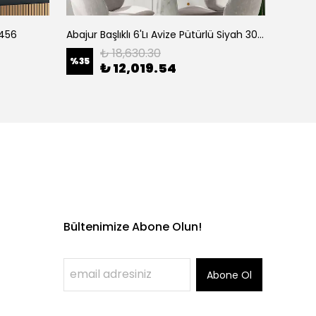
1456
Abajur Başlıklı 6'Lı Avize Pütürlü Siyah 3002
Camlı 
₺ 18,630.30
%
35
%
35
₺ 12,019.54
Bültenimize Abone Olun!
Abone Ol