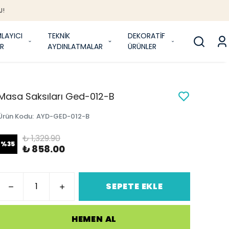
J!
LAYICI
TEKNİK
DEKORATİF
R
AYDINLATMALAR
ÜRÜNLER
Masa Saksıları Ged-012-B
Ürün Kodu
:
AYD-GED-012-B
₺ 1,329.90
%
35
₺ 858.00
SEPETE EKLE
HEMEN AL