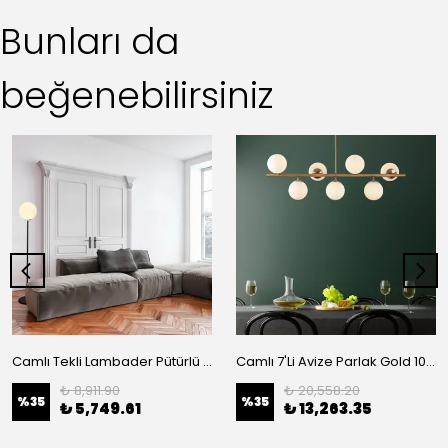
Bunları da
beğenebilirsiniz
Camlı Tekli Lambader Pütürlü Siyah 4076
Camlı 7'Li Avize Parlak Gold 10535
₺ 8,911.90
₺ 20,558.20
%
35
%
35
₺ 5,749.61
₺ 13,263.35