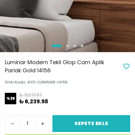
Luminar Modern Tekli Glop Cam Aplik
Parlak Gold 14156
Ürün Kodu
:
AYD-LUMINAR-14156
₺ 9,671.97
%
35
₺ 6,239.98
SEPETE EKLE