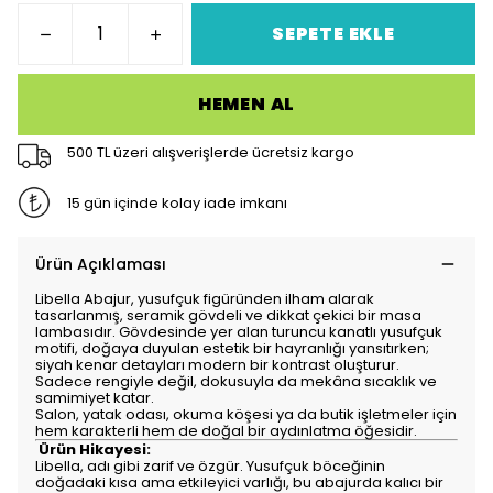
SEPETE EKLE
HEMEN AL
500 TL üzeri alışverişlerde ücretsiz kargo
15 gün içinde kolay iade imkanı
Ürün Açıklaması
Libella Abajur, yusufçuk figüründen ilham alarak
tasarlanmış, seramik gövdeli ve dikkat çekici bir masa
lambasıdır. Gövdesinde yer alan turuncu kanatlı yusufçuk
motifi, doğaya duyulan estetik bir hayranlığı yansıtırken;
siyah kenar detayları modern bir kontrast oluşturur.
Sadece rengiyle değil, dokusuyla da mekâna sıcaklık ve
samimiyet katar.
Salon, yatak odası, okuma köşesi ya da butik işletmeler için
hem karakterli hem de doğal bir aydınlatma öğesidir.
Ürün Hikayesi:
Libella, adı gibi zarif ve özgür. Yusufçuk böceğinin
doğadaki kısa ama etkileyici varlığı, bu abajurda kalıcı bir