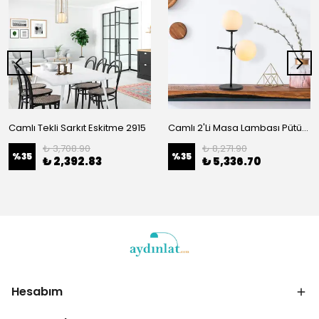
Camlı Tekli Sarkıt Eskitme 2915
Camlı 2'Li Masa Lambası Pütürlü Siyah 954-1
₺ 3,708.90
₺ 8,271.90
%
35
%
35
₺ 2,392.83
₺ 5,336.70
Hesabım