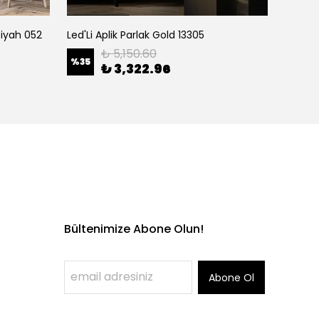
 Siyah 052
Led'Li Aplik Parlak Gold 13305
Camlı 
₺ 5,150.60
%
35
%
35
₺ 3,322.96
Bültenimize Abone Olun!
Abone Ol