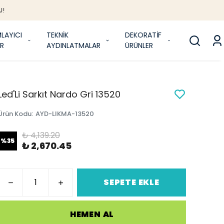
J!
LAYICI
TEKNİK
DEKORATİF
R
AYDINLATMALAR
ÜRÜNLER
Led'Li Sarkıt Nardo Gri 13520
Ürün Kodu
:
AYD-LIKMA-13520
₺ 4,139.20
%
35
₺ 2,670.45
SEPETE EKLE
HEMEN AL