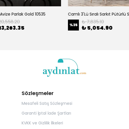
 Avize Parlak Gold 10535
Camlı 3'Lü Sıralı Sarkıt Pütürlü
20,558.20
₺ 7,835.10
%
35
13,263.35
₺ 5,054.90
Sözleşmeler
Mesafeli Satış Sözleşmesi
Garanti İptal İade Şartları
KVKK ve Gizlilik İlkeleri