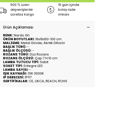
500 TL üzeri
15 gün içinde
alışverişlerde
kolay iade
ücretsiz kargo
imkanı
Ürün Açıklaması
RENK:
Nardo Gri
ÜRÜN BOYUTLARI:
16x16x50-100 cm
MALZEME:
Metal Gövde, Akrilik Difüzör
BAŞLIK TÜRÜ:
-
BAŞLIK ÖLÇÜSÜ:
-
ROZANS TÜRÜ:
Düz Rozans
ROZANS ÖLÇÜSÜ:
Çap:7 H:10 cm
LAMBA TUTUCU TİPİ:
Sabit
SOKET TİPİ:
Entegre LED
LAMBA SAYISI:
-
IŞIK KAYNAĞI:
11W 3000K
IP DERECESİ:
IP117
SERTİFİKALAR:
CE, UKCA, REACH, ROHS