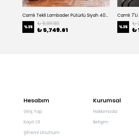
Camlı Tekli Masa Lambası Parlak Siyah 11460
Camlı Tekli Lambader Pütürlü Siyah 4076
Camlı 7'Li
₺ 8,911.90
₺ 
%
35
%
35
₺ 5,749.61
₺ 
Hesabım
Kurumsal
Giriş Yap
Hakkımızda
Kayıt Ol
İletişim
Şifremi Unuttum