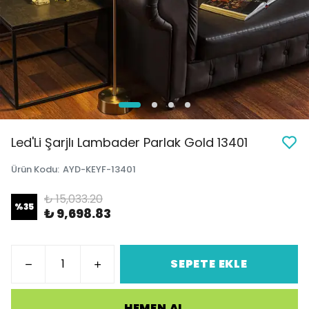
Led'Li Şarjlı Lambader Parlak Gold 13401
Ürün Kodu
:
AYD-KEYF-13401
₺ 15,033.20
%
35
₺ 9,698.83
SEPETE EKLE
HEMEN AL