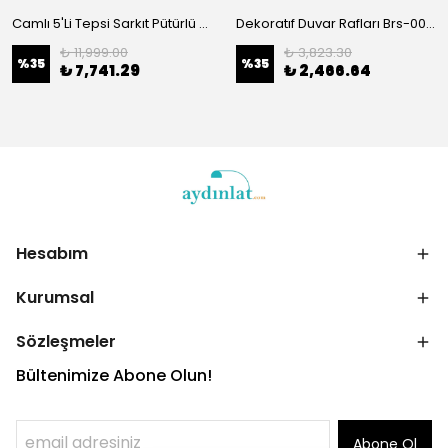
Camlı 5'Li Tepsi Sarkıt Pütürlü Siyah 054
Dekoratıf Duvar Rafları Brs-004-A-Srk
₺ 11,999.00
₺ 3,823.30
%
35
%
35
₺ 7,741.29
₺ 2,466.64
Hesabım
Kurumsal
Sözleşmeler
Bültenimize Abone Olun!
Abone Ol