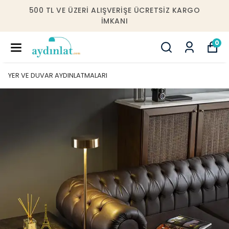
ARGO
10000 TL VE ÜZERI ALIŞVERIŞLERDE İSTANBU
IÇERISINDE ÜCRETSIZ MONTAJ!
0
YER VE DUVAR AYDINLATMALARI