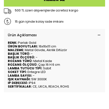
500 TL üzeri alışverişlerde ücretsiz kargo
15 gün içinde kolay iade imkanı
Ürün Açıklaması
RENK:
Parlak Gold
ÜRÜN BOYUTLARI:
16x16x111 cm
MALZEME:
Metal Gövde, Akrilik Difüzör
BAŞLIK TÜRÜ:
-
BAŞLIK ÖLÇÜSÜ:
-
ROZANS TÜRÜ:
Metal Kaide
ROZANS ÖLÇÜSÜ:
Çap:16 H:6 cm
LAMBA TUTUCU TİPİ:
Sabit
SOKET TİPİ:
Entegre LED
LAMBA SAYISI:
-
IŞIK KAYNAĞI:
5W 3000K
IP DERECESİ:
IP94
SERTİFİKALAR:
CE, UKCA, REACH, ROHS