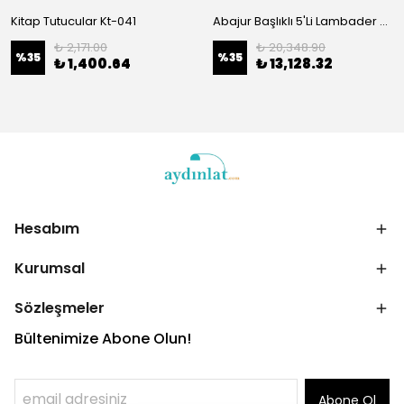
Kitap Tutucular Kt-041
Abajur Başlıklı 5'Li Lambader Parlak Gold 13239
₺ 2,171.00
₺ 20,348.90
%
35
%
35
₺ 1,400.64
₺ 13,128.32
Hesabım
Kurumsal
Sözleşmeler
Bültenimize Abone Olun!
Abone Ol