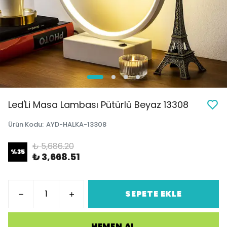
Led'Li Masa Lambası Pütürlü Beyaz 13308
Ürün Kodu
:
AYD-HALKA-13308
₺ 5,686.20
%
35
₺ 3,668.51
SEPETE EKLE
HEMEN AL