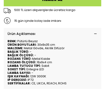
500 TL üzeri alışverişlerde ücretsiz kargo
15 gün içinde kolay iade imkanı
Ürün Açıklaması
RENK:
Pütürlü Beyaz
ÜRÜN BOYUTLARI:
30x9x35 cm
MALZEME:
Metal Gövde, Akrilik Difüzör
BAŞLIK TÜRÜ:
-
BAŞLIK ÖLÇÜSÜ:
-
ROZANS TÜRÜ:
Metal Kaide
ROZANS ÖLÇÜSÜ:
16x9x4 cm
LAMBA TUTUCU TİPİ:
Sabit
SOKET TİPİ:
Entegre LED
LAMBA SAYISI:
-
IŞIK KAYNAĞI:
12W 3000K
IP DERECESİ:
IP72
SERTİFİKALAR:
CE, UKCA, REACH, ROHS