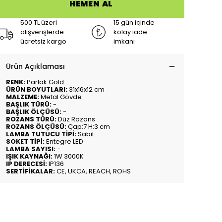
HEMEN AL
500 TL üzeri
15 gün içinde
alışverişlerde
kolay iade
ücretsiz kargo
imkanı
Ürün Açıklaması
RENK:
Parlak Gold
ÜRÜN BOYUTLARI:
31x16x12 cm
MALZEME:
Metal Gövde
BAŞLIK TÜRÜ:
-
BAŞLIK ÖLÇÜSÜ:
-
ROZANS TÜRÜ:
Düz Rozans
ROZANS ÖLÇÜSÜ:
Çap:7 H:3 cm
LAMBA TUTUCU TİPİ:
Sabit
SOKET TİPİ:
Entegre LED
LAMBA SAYISI:
-
IŞIK KAYNAĞI:
1W 3000K
IP DERECESİ:
IP136
SERTİFİKALAR:
CE, UKCA, REACH, ROHS