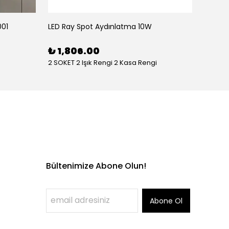
001
LED Ray Spot Aydınlatma 10W
Camlı 2
%
35
₺ 1,806.00
2 SOKET 2 Işık Rengi 2 Kasa Rengi
Bültenimize Abone Olun!
Abone Ol