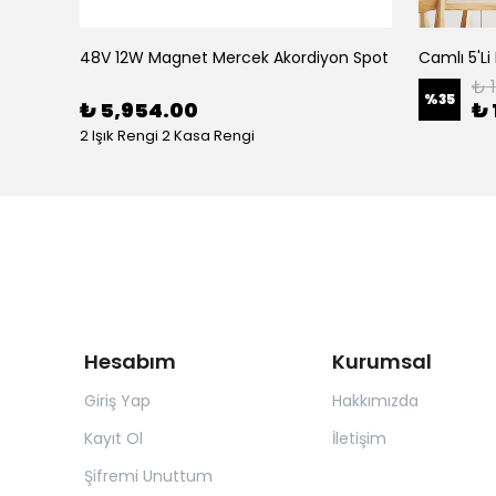
Abajur Başlıklı E/14 Duylu 5'li Lambader Takımı Siyah, Tek Ayaklı Köşe lambası 13234
48V 12W Magnet Mercek Akordiyon Spot
Camlı 5'Li
₺ 
%
35
₺ 5,954.00
₺ 
2 Işık Rengi 2 Kasa Rengi
Hesabım
Kurumsal
Giriş Yap
Hakkımızda
Kayıt Ol
İletişim
Şifremi Unuttum