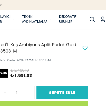
J!
LAYICI
TEKNİK
DEKORATİF
R
AYDINLATMALAR
ÜRÜNLER
Led'Li Kuş Ambiyans Aplik Parlak Gold
13503-M
Ürün Kodu
:
AYD-PACALI-13503-M
₺ 2,466.10
%
35
₺ 1,591.03
SEPETE EKLE