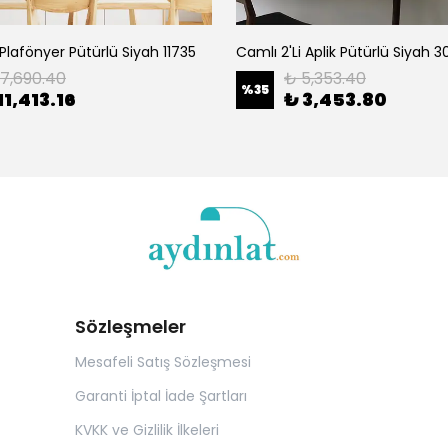
 Plafönyer Pütürlü Siyah 11735
Camlı 2'Li Aplik Pütürlü Siyah 3
17,690.40
₺ 5,353.40
%
35
11,413.16
₺ 3,453.80
Sözleşmeler
Mesafeli Satış Sözleşmesi
Garanti İptal İade Şartları
KVKK ve Gizlilik İlkeleri