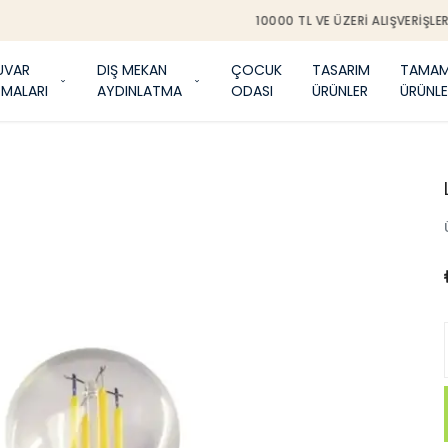
0000 TL VE ÜZERI ALIŞVERIŞLERDE İSTANBUL IÇERISINDE ÜCRETSIZ MONTA
UVAR
DIŞ MEKAN
ÇOCUK
TASARIM
TAMAM
TMALARI
AYDINLATMA
ODASI
ÜRÜNLER
ÜRÜNLE