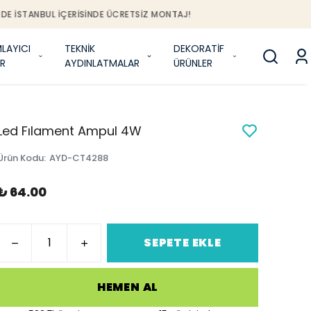
J!
LAYICI
TEKNİK
DEKORATİF
R
AYDINLATMALAR
ÜRÜNLER
Led Fılament Ampul 4W
Ürün Kodu
:
AYD-CT4288
₺ 64.00
SEPETE EKLE
HEMEN AL