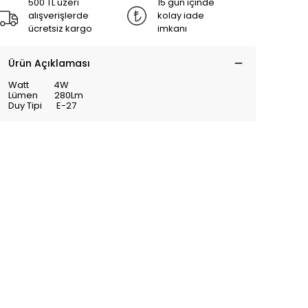
500 TL üzeri
15 gün içinde
alışverişlerde
kolay iade
ücretsiz kargo
imkanı
Ürün Açıklaması
Watt 4W
Lümen 280Lm
Duy Tipi E-27