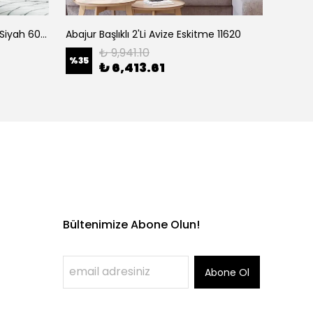
Led'Li Okuma Lambası Pütürlü Siyah 6042
Abajur Başlıklı 2'Li Avize Eskitme 11620
Kitap 
₺ 9,941.10
%
35
%
35
₺ 6,413.61
Bültenimize Abone Olun!
Abone Ol