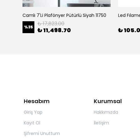
69
Camlı 7'Li Plafönyer Pütürlü Siyah 11750
Led Fıla
₺ 17,823.00
%
35
₺ 11,498.70
₺ 105.
Hesabım
Kurumsal
Giriş Yap
Hakkımızda
Kayıt Ol
İletişim
Şifremi Unuttum