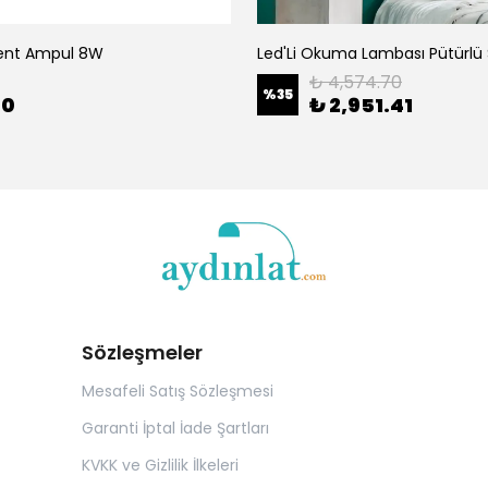
ment Ampul 8W
₺ 4,574.70
%
35
00
₺ 2,951.41
Sözleşmeler
Mesafeli Satış Sözleşmesi
Garanti İptal İade Şartları
KVKK ve Gizlilik İlkeleri