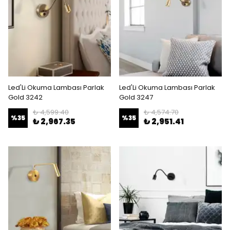
Led'Li Okuma Lambası Parlak
Led'Li Okuma Lambası Parlak
Gold 3242
Gold 3247
₺ 4,599.40
₺ 4,574.70
%
35
%
35
₺ 2,967.35
₺ 2,951.41