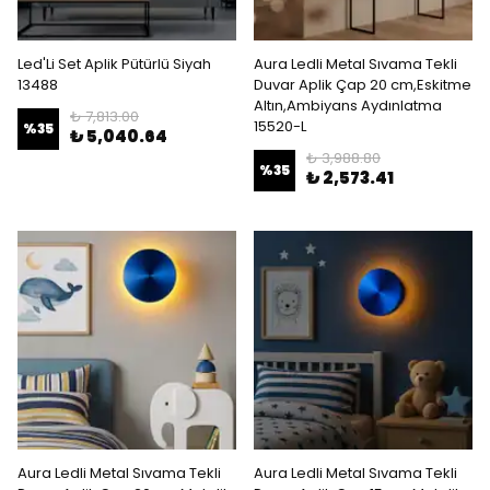
Led'Li Set Aplik Pütürlü Siyah
Aura Ledli Metal Sıvama Tekli
13488
Duvar Aplik Çap 20 cm,Eskitme
Altın,Ambiyans Aydınlatma
₺ 7,813.00
15520-L
%
35
₺ 5,040.64
₺ 3,988.80
%
35
₺ 2,573.41
Aura Ledli Metal Sıvama Tekli
Aura Ledli Metal Sıvama Tekli