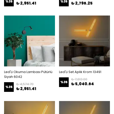
%
35
%
35
₺ 2,951.41
₺ 2,796.25
Led'Li Okuma Lambası Pütürlü
Led'Li Set Aplik Krom 13491
Siyah 6042
₺ 7,813.00
%
35
₺ 5,040.64
₺ 4,574.70
%
35
₺ 2,951.41