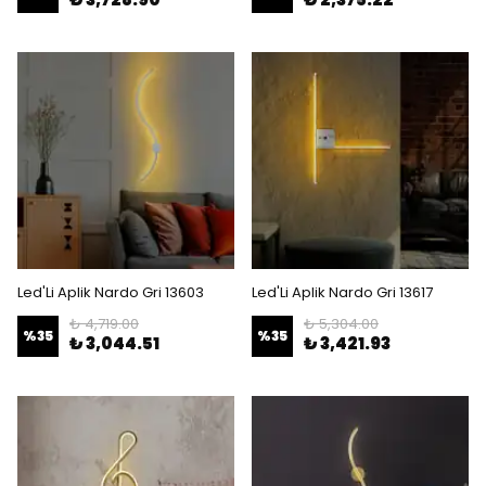
Led'Li Aplik Nardo Gri 13603
Led'Li Aplik Nardo Gri 13617
₺ 4,719.00
₺ 5,304.00
%
35
%
35
₺ 3,044.51
₺ 3,421.93