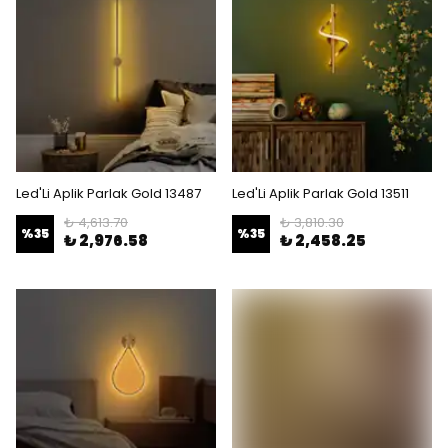
Led'Li Aplik Parlak Gold 13487
Led'Li Aplik Parlak Gold 13511
₺ 4,613.70
₺ 3,810.30
%
35
%
35
₺ 2,976.58
₺ 2,458.25