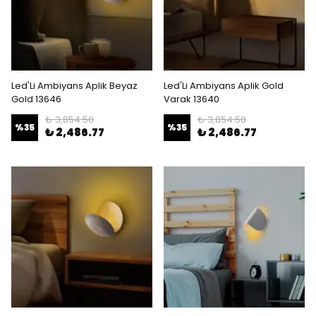
Led'Li Ambiyans Aplik Beyaz
Led'Li Ambiyans Aplik Gold
Gold 13646
Varak 13640
₺ 3,854.50
₺ 3,854.50
%
35
%
35
₺ 2,486.77
₺ 2,486.77