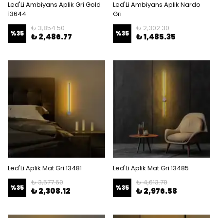
Led'Li Ambiyans Aplik Gri Gold
Led'Li Ambiyans Aplik Nardo
13644
Gri
₺ 3,854.50
₺ 2,302.30
%
35
%
35
₺ 2,486.77
₺ 1,485.35
Led'Li Aplik Mat Gri 13481
Led'Li Aplik Mat Gri 13485
₺ 3,577.60
₺ 4,613.70
%
35
%
35
₺ 2,308.12
₺ 2,976.58