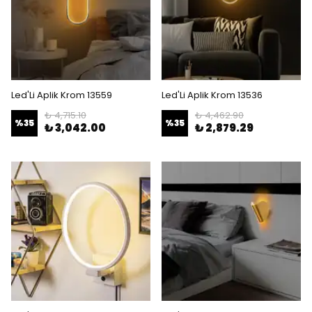
Led'Li Aplik Krom 13559
Led'Li Aplik Krom 13536
₺ 4,715.10
₺ 4,462.90
%
35
%
35
₺ 3,042.00
₺ 2,879.29