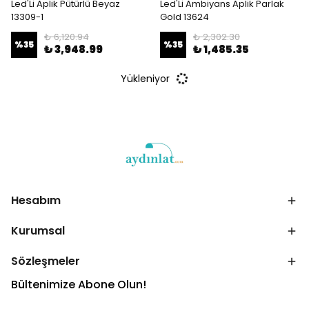
Led'Li Aplik Pütürlü Beyaz
Led'Li Ambiyans Aplik Parlak
13309-1
Gold 13624
₺ 6,120.94
₺ 2,302.30
%
35
%
35
₺ 3,948.99
₺ 1,485.35
Yükleniyor
Hesabım
Kurumsal
Sözleşmeler
Bültenimize Abone Olun!