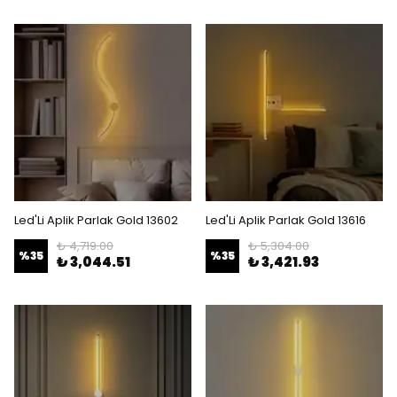
Led'Li Aplik Parlak Gold 13602
Led'Li Aplik Parlak Gold 13616
₺ 4,719.00
₺ 5,304.00
%
35
%
35
₺ 3,044.51
₺ 3,421.93