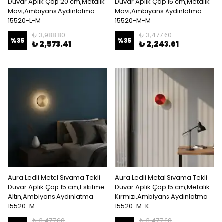
Duvar Aplik Çap 20 cm,Metalik
Duvar Aplik Çap 15 cm,Metalik
Mavi,Ambiyans Aydınlatma
Mavi,Ambiyans Aydınlatma
15520-L-M
15520-M-M
₺ 3,988.80
₺ 3,477.60
%
35
%
35
₺ 2,573.41
₺ 2,243.61
Aura Ledli Metal Sıvama Tekli
Aura Ledli Metal Sıvama Tekli
Duvar Aplik Çap 15 cm,Eskitme
Duvar Aplik Çap 15 cm,Metalik
Altın,Ambiyans Aydınlatma
Kırmızı,Ambiyans Aydınlatma
15520-M
15520-M-K
₺ 3,477.60
₺ 3,477.60