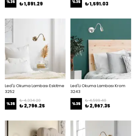
%
35
%
35
₺ 1,891.29
₺ 1,591.03
Led'Li Okuma Lambası Eskitme
Led'Li Okuma Lambası Krom
3252
3243
₺ 4,334.20
₺ 4,599.40
%
35
%
35
₺ 2,796.25
₺ 2,967.35