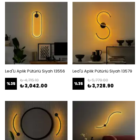
Led'Li Aplik Pütürlü Siyah 13556
Led'Li Aplik Pütürlü Siyah 13579
₺ 4,715.10
₺ 5,779.80
%
35
%
35
₺ 3,042.00
₺ 3,728.90