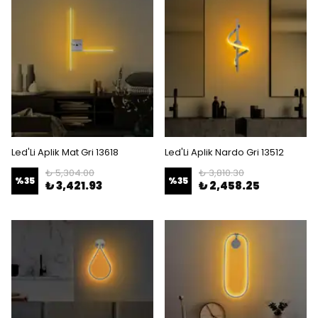
Led'Li Aplik Mat Gri 13618
Led'Li Aplik Nardo Gri 13512
₺ 5,304.00
₺ 3,810.30
%
35
%
35
₺ 3,421.93
₺ 2,458.25