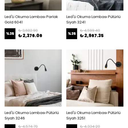
Led'Li Okuma Lambası Parlak
Led'Li Okuma Lambası Pütürlü
Gold 6041
Siyah 3241
₺ 3,682.90
₺ 4,599.40
%
35
%
35
₺ 2,376.06
₺ 2,967.35
Led'Li Okuma Lambası Pütürlü
Led'Li Okuma Lambası Pütürlü
Siyah 3246
Siyah 3251
₺ 4,574.70
₺ 4,334.20