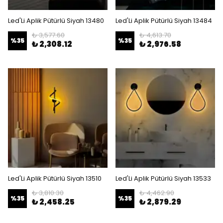
Led'Li Aplik Pütürlü Siyah 13480
Led'Li Aplik Pütürlü Siyah 13484
₺ 3,577.60
₺ 4,613.70
%
35
%
35
₺ 2,308.12
₺ 2,976.58
Led'Li Aplik Pütürlü Siyah 13510
Led'Li Aplik Pütürlü Siyah 13533
₺ 3,810.30
₺ 4,462.90
%
35
%
35
₺ 2,458.25
₺ 2,879.29