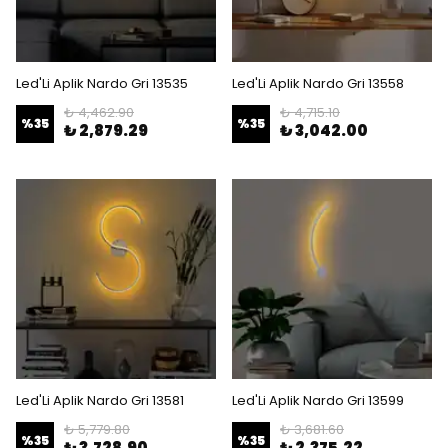
Led'Li Aplik Nardo Gri 13535
Led'Li Aplik Nardo Gri 13558
₺ 4,462.90
₺ 4,715.10
%
35
%
35
₺ 2,879.29
₺ 3,042.00
Led'Li Aplik Nardo Gri 13581
Led'Li Aplik Nardo Gri 13599
₺ 5,779.80
₺ 3,681.60
%
35
%
35
₺ 3,728.90
₺ 2,375.22