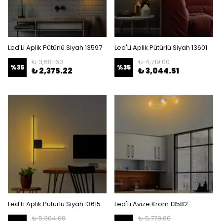
Led'Li Aplik Pütürlü Siyah 13597
Led'Li Aplik Pütürlü Siyah 13601
₺ 3,681.60
₺ 4,719.00
%
35
%
35
₺ 2,375.22
₺ 3,044.51
Led'Li Aplik Pütürlü Siyah 13615
Led'Li Avize Krom 13582
₺ 5,304.00
₺ 5,779.80