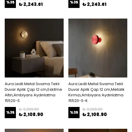
%
35
%
35
₺ 2,243.61
₺ 2,243.61
Aura Ledli Metal Sıvama Tekli
Aura Ledli Metal Sıvama Tekli
Duvar Aplik Çap 12 cm,Eskitme
Duvar Aplik Çap 12 cm,Metalik
Altın,Ambiyans Aydınlatma
Kırmızı,Ambiyans Aydınlatma
15520-S
15520-S-K
₺ 3,268.80
₺ 3,268.80
%
35
%
35
₺ 2,108.90
₺ 2,108.90