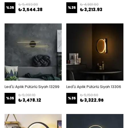
₺ 5,493.80
₺ 4,981.60
%
35
%
35
₺ 3,544.38
₺ 3,213.93
Led'Li Aplik Pütürlü Siyah 13299
Led'Li Aplik Pütürlü Siyah 13306
₺ 5,391.10
₺ 5,150.60
%
35
%
35
₺ 3,478.12
₺ 3,322.96