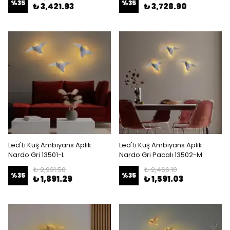
%
35
%
35
₺ 3,421.93
₺ 3,728.90
Led'Li Kuş Ambiyans Aplik
Led'Li Kuş Ambiyans Aplik
Nardo Gri 13501-L
Nardo Gri Pacalı 13502-M
₺ 2,931.50
₺ 2,466.10
%
35
%
35
₺ 1,891.29
₺ 1,591.03