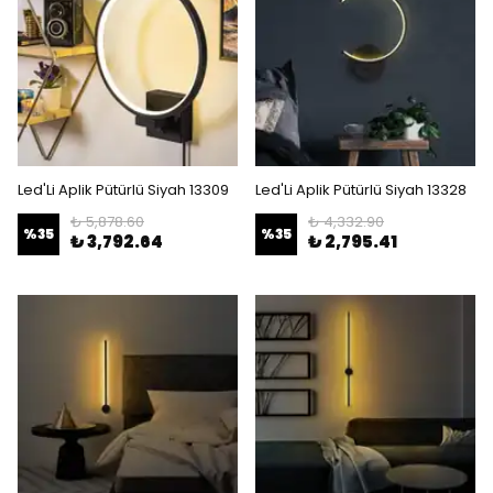
Led'Li Aplik Pütürlü Siyah 13309
Led'Li Aplik Pütürlü Siyah 13328
₺ 5,878.60
₺ 4,332.90
%
35
%
35
₺ 3,792.64
₺ 2,795.41