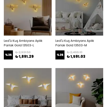
Led'Li Kuş Ambiyans Aplik
Led'Li Kuş Ambiyans Aplik
Parlak Gold 13503-L
Parlak Gold 13503-M
₺ 2,931.50
₺ 2,466.10
%
35
%
35
₺ 1,891.29
₺ 1,591.03