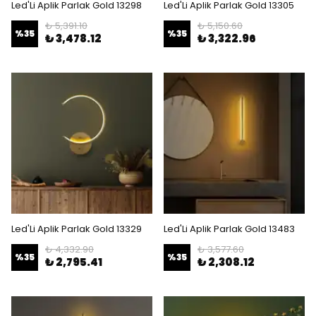
Led'Li Aplik Parlak Gold 13298
Led'Li Aplik Parlak Gold 13305
₺ 5,391.10
₺ 5,150.60
%
35
%
35
₺ 3,478.12
₺ 3,322.96
Led'Li Aplik Parlak Gold 13329
Led'Li Aplik Parlak Gold 13483
₺ 4,332.90
₺ 3,577.60
%
35
%
35
₺ 2,795.41
₺ 2,308.12