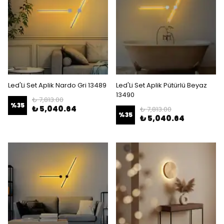
Led'Li Set Aplik Nardo Gri 13489
Led'Li Set Aplik Pütürlü Beyaz
13490
₺ 7,813.00
%
35
₺ 5,040.64
₺ 7,813.00
%
35
₺ 5,040.64