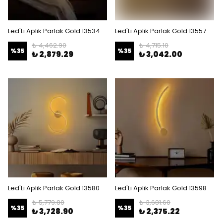
Led'Li Aplik Parlak Gold 13534
Led'Li Aplik Parlak Gold 13557
₺ 4,462.90
₺ 4,715.10
%
35
%
35
₺ 2,879.29
₺ 3,042.00
Led'Li Aplik Parlak Gold 13580
Led'Li Aplik Parlak Gold 13598
₺ 5,779.80
₺ 3,681.60
%
35
%
35
₺ 3,728.90
₺ 2,375.22