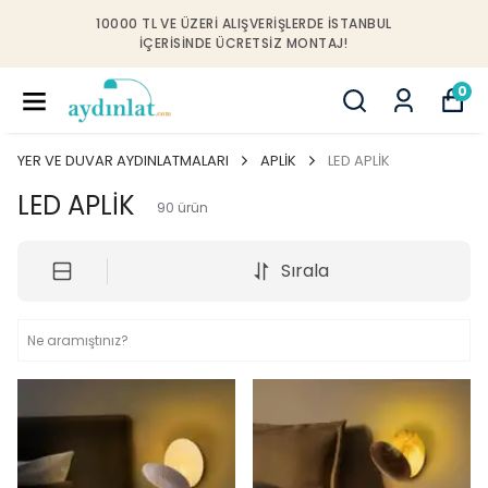
10000 TL VE ÜZERI ALIŞVERIŞLERDE İSTANBUL
IÇERISINDE ÜCRETSIZ MONTAJ!
0
YER VE DUVAR AYDINLATMALARI
APLİK
LED APLİK
LED APLİK
90
ürün
Sırala