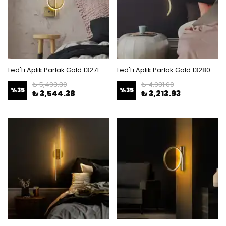
Led'Li Aplik Parlak Gold 13271
Led'Li Aplik Parlak Gold 13280
₺ 5,493.80
₺ 4,981.60
%
35
%
35
₺ 3,544.38
₺ 3,213.93