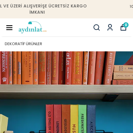
10000 TL VE ÜZERI ALIŞVERIŞLERDE İSTANBUL
IÇERISINDE ÜCRETSIZ MONTAJ!
0
DEKORATİF ÜRÜNLER