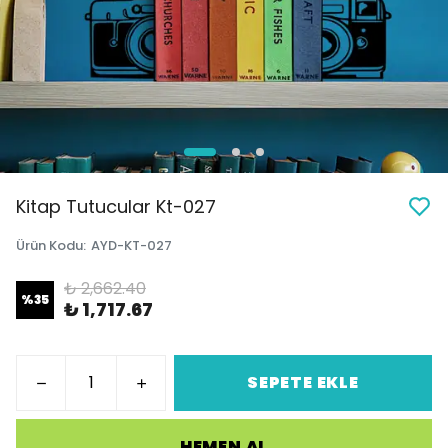
Kitap Tutucular Kt-027
Ürün Kodu
:
AYD-KT-027
₺ 2,662.40
%
35
₺ 1,717.67
SEPETE EKLE
HEMEN AL