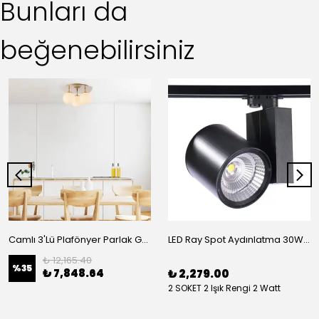
Bunları da
beğenebilirsiniz
Camlı 3'Lü Plafönyer Parlak Gold 11710
LED Ray Spot Aydınlatma 30W-40W
₺ 12,165.40
%
35
₺ 7,848.64
₺ 2,279.00
2 SOKET 2 Işık Rengi 2 Watt