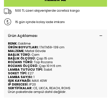
500 TL üzeri alışverişlerde ücretsiz kargo
15 gün içinde kolay iade imkanı
Ürün Açıklaması
RENK:
Eskitme
ÜRÜN BOYUTLARI:
17x17x59-139 cm
MALZEME:
Metal Gövde
BAŞLIK TÜRÜ:
Cam
BAŞLIK ÖLÇÜSÜ:
Çap:15 cm
ROZANS TÜRÜ:
Top Rozans
ROZANS ÖLÇÜSÜ:
Çap:10 H:6 cm
LAMBA TUTUCU TİPİ:
Sabit
SOKET TİPİ:
E27
LAMBA SAYISI:
1
IŞIK KAYNAĞI:
MAX 40W
IP DERECESİ:
IP20
SERTİFİKALAR:
CE, UKCA, REACH, ROHS
Ürün paketinde ampül dahil değildir.