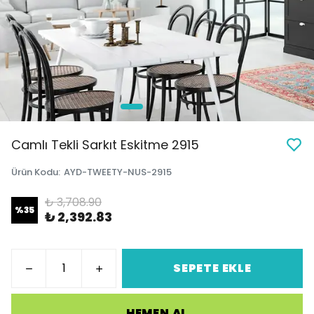
Camlı Tekli Sarkıt Eskitme 2915
Ürün Kodu
:
AYD-TWEETY-NUS-2915
₺ 3,708.90
%
35
₺ 2,392.83
SEPETE EKLE
HEMEN AL