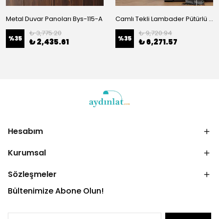
Metal Duvar Panoları Bys-115-A
Camlı Tekli Lambader Pütürlü Siyah 13026
₺ 3,775.20
₺ 9,720.94
%
35
%
35
₺ 2,435.61
₺ 6,271.57
Hesabım
Kurumsal
Sözleşmeler
Bültenimize Abone Olun!