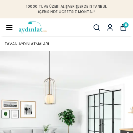
10000 TL VE ÜZERI ALIŞVERIŞLERDE İSTANBUL
IÇERISINDE ÜCRETSIZ MONTAJ!
0
TAVAN AYDINLATMALARI