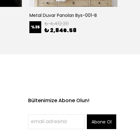
Metal Duvar Panoları Bys-001-B
₺ 4,412.20
%
35
%
35
₺ 2,846.58
Bültenimize Abone Olun!
Abone Ol