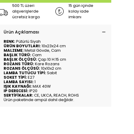
500 TL üzeri
15 gün içinde
alışverişlerde
kolay iade
ücretsiz kargo
imkanı
Ürün Açıklaması
RENK:
Pütürlü Siyah
ÜRÜN BOYUTLARI:
10x23x24 cm
MALZEME:
Metal Gövde, Cam
BAŞLIK TÜRÜ:
Cam
BAŞLIK ÖLÇÜSÜ:
Çap:10 H:15 cm
ROZANS TÜRÜ:
Kare Rozans
ROZANS ÖLÇÜSÜ:
10x10x2 cm
LAMBA TUTUCU TİPİ:
Sabit
SOKET TİPİ:
E27
LAMBA SAYISI:
1
IŞIK KAYNAĞI:
MAX 40W
IP DERECESİ:
IP20
SERTİFİKALAR:
CE, UKCA, REACH, ROHS
Ürün paketinde ampül dahil değildir.