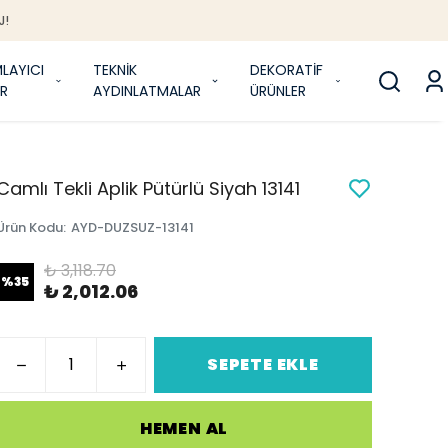
J!
LAYICI
TEKNİK
DEKORATİF
R
AYDINLATMALAR
ÜRÜNLER
Camlı Tekli Aplik Pütürlü Siyah 13141
Ürün Kodu
:
AYD-DUZSUZ-13141
₺ 3,118.70
%
35
₺ 2,012.06
SEPETE EKLE
HEMEN AL