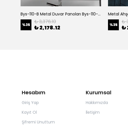
1
Bys-110-B Metal Duvar Panoları Bys-110-30-C
Metal Ahş
₺ 3,376.10
₺ 
%
35
%
35
₺ 2,178.12
₺ 
Hesabım
Kurumsal
Giriş Yap
Hakkımızda
Kayıt Ol
İletişim
Şifremi Unuttum