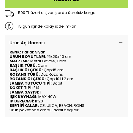
500 TL üzeri alışverişlerde ücretsiz kargo
15 gün içinde kolay iade imkanı
Ürün Açıklaması
RENK:
Parlak Siyah
ÜRÜN BOYUTLARI:
15x20x40 cm
MALZEME:
Metal Gövde, Cam
BAŞLIK TÜRÜ:
Cam
BAŞLIK ÖLÇÜSÜ:
Çap:15 cm
ROZANS TÜRÜ:
Düz Rozans
ROZANS ÖLÇÜSÜ:
Çap:10 H:2 cm
LAMBA TUTUCU TİPİ:
Sabit
SOKET TİPİ:
E14
LAMBA SAYISI:
1
IŞIK KAYNAĞI:
MAX 40W
IP DERECESİ:
IP20
SERTİFİKALAR:
CE, UKCA, REACH, ROHS
Ürün paketinde ampül dahil değildir.