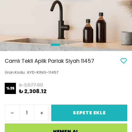
Camlı Tekli Aplik Parlak Siyah 11457
Ürün Kodu
:
AYD-KING-11457
₺ 3,577.60
%
35
₺ 2,308.12
SEPETE EKLE
HEMEN AL