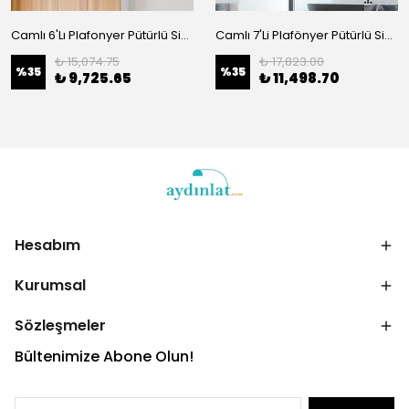
Camlı 6'Lı Plafonyer Pütürlü Siyah 14125
Camlı 7'Li Plafönyer Pütürlü Siyah 11750
₺ 15,074.75
₺ 17,823.00
%
35
%
35
₺ 9,725.65
₺ 11,498.70
Hesabım
Kurumsal
Sözleşmeler
Bültenimize Abone Olun!