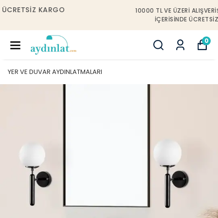
10000 TL VE ÜZERI ALIŞVERIŞLERDE İSTANBUL
IÇERISINDE ÜCRETSIZ MONTAJ!
0
YER VE DUVAR AYDINLATMALARI