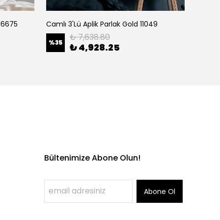
 16675
Camlı 3'Lü Aplik Parlak Gold 11049
Camlı 5
₺ 7,638.80
%
35
%
35
₺ 4,928.25
Bültenimize Abone Olun!
Abone Ol