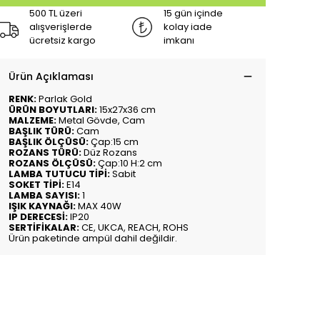
500 TL üzeri
15 gün içinde
alışverişlerde
kolay iade
ücretsiz kargo
imkanı
Ürün Açıklaması
RENK:
Parlak Gold
ÜRÜN BOYUTLARI:
15x27x36 cm
MALZEME:
Metal Gövde, Cam
BAŞLIK TÜRÜ:
Cam
BAŞLIK ÖLÇÜSÜ:
Çap:15 cm
ROZANS TÜRÜ:
Düz Rozans
ROZANS ÖLÇÜSÜ:
Çap:10 H:2 cm
LAMBA TUTUCU TİPİ:
Sabit
SOKET TİPİ:
E14
LAMBA SAYISI:
1
IŞIK KAYNAĞI:
MAX 40W
IP DERECESİ:
IP20
SERTİFİKALAR:
CE, UKCA, REACH, ROHS
Ürün paketinde ampül dahil değildir.