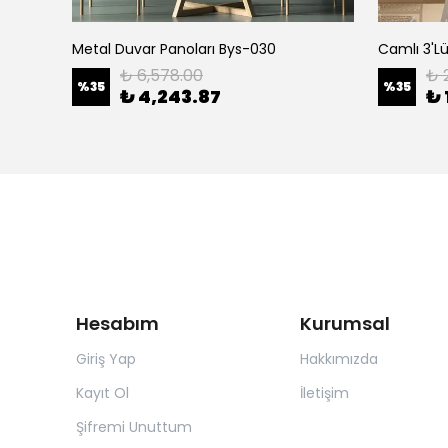
ah 3241
Metal Duvar Panoları Bys-030
₺ 6,578.00
₺ 
%
35
%
35
₺ 4,243.87
₺ 
Hesabım
Kurumsal
Giriş Yap
Hakkımızda
Kayıt Ol
İletişim
Şifremi Unuttum