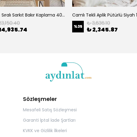
Camlı 3'Lü Sıralı Sarkıt Bakır Kaplama 405-2
Camlı Tekli Aplik Pütürlü Siyah
23,150.40
₺ 3,636.10
%
35
14,935.74
₺ 2,345.87
Sözleşmeler
Mesafeli Satış Sözleşmesi
Garanti İptal İade Şartları
KVKK ve Gizlilik İlkeleri