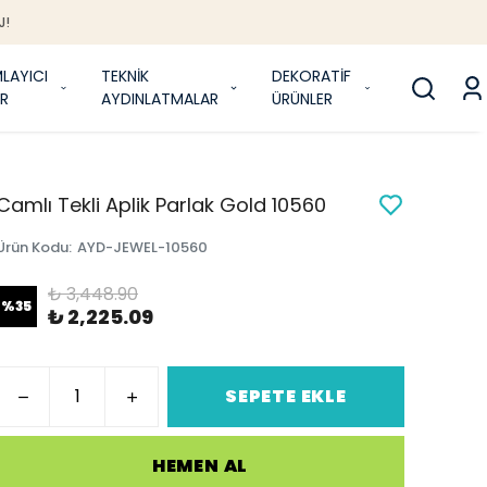
J!
LAYICI
TEKNİK
DEKORATİF
R
AYDINLATMALAR
ÜRÜNLER
Camlı Tekli Aplik Parlak Gold 10560
Ürün Kodu
:
AYD-JEWEL-10560
₺ 3,448.90
%
35
₺ 2,225.09
SEPETE EKLE
HEMEN AL